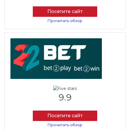
Посетите сайт
Прочитать обзор
9.9
Посетите сайт
Прочитать обзор