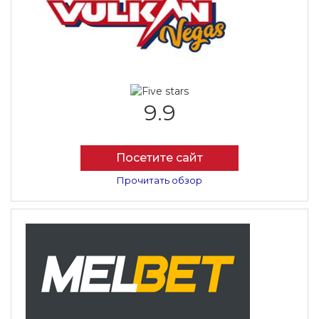
9.9
Посетите сайт
Прочитать обзор