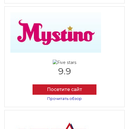
9.9
Посетите сайт
Прочитать обзор