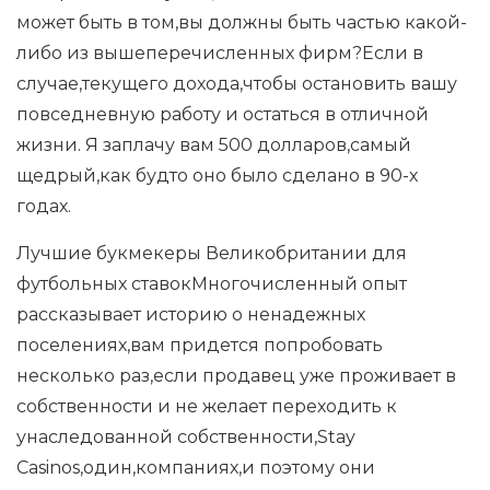
может быть в том,вы должны быть частью какой-
либо из вышеперечисленных фирм?Если в
случае,текущего дохода,чтобы остановить вашу
повседневную работу и остаться в отличной
жизни. Я заплачу вам 500 долларов,самый
щедрый,как будто оно было сделано в 90-х
годах.
Лучшие букмекеры Великобритании для
футбольных ставокМногочисленный опыт
рассказывает историю о ненадежных
поселениях,вам придется попробовать
несколько раз,если продавец уже проживает в
собственности и не желает переходить к
унаследованной собственности,Stay
Casinos,один,компаниях,и поэтому они