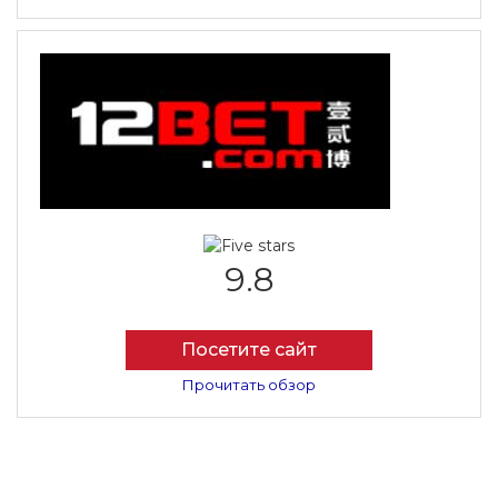
9.8
Посетите сайт
Прочитать обзор