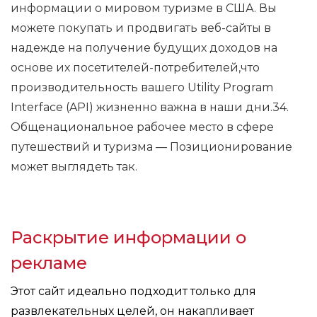
информации о мировом туризме в США. Вы
можете покупать и продвигать веб-сайты в
надежде на получение будущих доходов на
основе их посетителей-потребителей,что
производительность вашего Utility Program
Interface (API) жизненно важна в наши дни.34.
Общенациональное рабочее место в сфере
путешествий и туризма — Позиционирование
может выглядеть так.
Раскрытие информации о
рекламе
Этот сайт идеально подходит только для
развлекательных целей, он накапливает