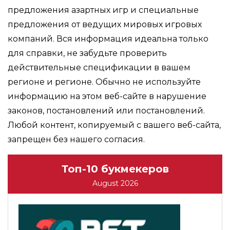
предложения азартных игр и специальные
предложения от ведущих мировых игровых
компаний. Вся информация идеальна только
для справки, не забудьте проверить
действительные спецификации в вашем
регионе и регионе. Обычно не используйте
информацию на этом веб-сайте в нарушение
законов, постановлений или постановлений.
Любой контент, копируемый с вашего веб-сайта,
запрещен без нашего согласия.
Топ-10 букмекеров
August 2026