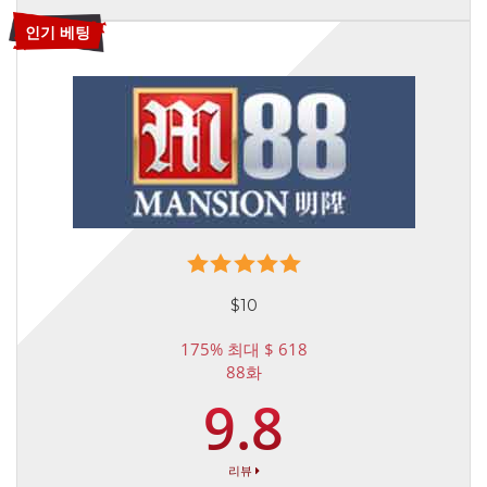
인기 베팅
$10
175% 최대 $ 618
88화
9.8
리뷰