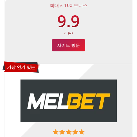
최대 £ 100 보너스
9.9
리뷰
사이트 방문
가장 인기 있는