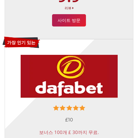
리뷰
사이트 방문
가장 인기 있는
£10
보너스 100개 £ 30까지 무료.