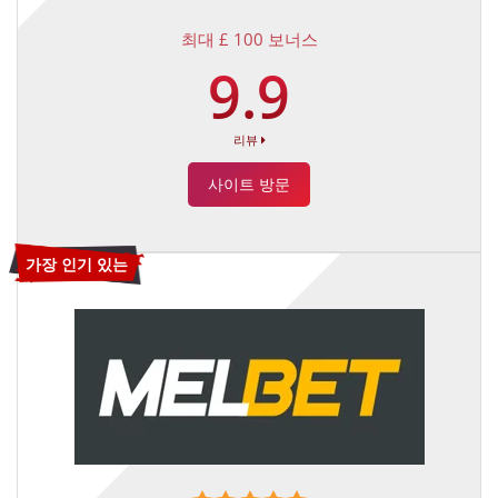
최대 £ 100 보너스
9.9
리뷰
사이트 방문
가장 인기 있는