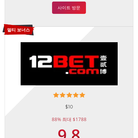
사이트 방문
멀티 보너스
$10
88% 최대 $1788
9.8