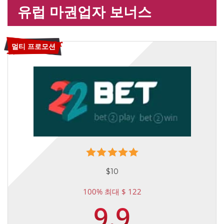
유럽 마권업자 보너스
멀티 프로모션
$10
100% 최대 $ 122
9.9