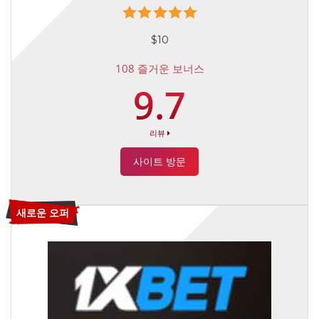
$10
108 즐거운 보너스
9.7
리뷰
사이트 방문
새로운 오퍼