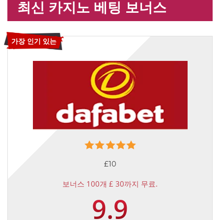
최신 카지노 베팅 보너스
가장 인기 있는
£10
보너스 100개 £ 30까지 무료.
9.9