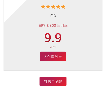
£10
최대 £ 300 보너스
9.9
리뷰
사이트 방문
더 많은 방문