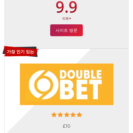
9.9
리뷰
사이트 방문
가장 인기 있는
£10