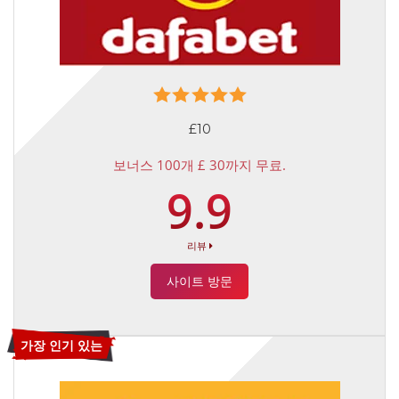
£10
보너스 100개 £ 30까지 무료.
9.9
리뷰
사이트 방문
가장 인기 있는