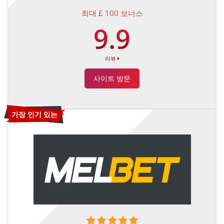
최대 £ 100 보너스
9.9
리뷰
사이트 방문
가장 인기 있는