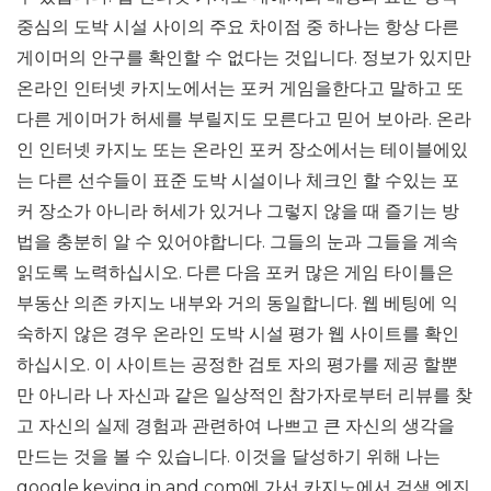
중심의 도박 시설 사이의 주요 차이점 중 하나는 항상 다른
게이머의 안구를 확인할 수 없다는 것입니다. 정보가 있지만
온라인 인터넷 카지노에서는 포커 게임을한다고 말하고 또
다른 게이머가 허세를 부릴지도 모른다고 믿어 보아라. 온라
인 인터넷 카지노 또는 온라인 포커 장소에서는 테이블에있
는 다른 선수들이 표준 도박 시설이나 체크인 할 수있는 포
커 장소가 아니라 허세가 있거나 그렇지 않을 때 즐기는 방
법을 충분히 알 수 있어야합니다. 그들의 눈과 그들을 계속
읽도록 노력하십시오. 다른 다음 포커 많은 게임 타이틀은
부동산 의존 카지노 내부와 거의 동일합니다. 웹 베팅에 익
숙하지 않은 경우 온라인 도박 시설 평가 웹 사이트를 확인
하십시오. 이 사이트는 공정한 검토 자의 평가를 제공 할뿐
만 아니라 나 자신과 같은 일상적인 참가자로부터 리뷰를 찾
고 자신의 실제 경험과 관련하여 나쁘고 큰 자신의 생각을
만드는 것을 볼 수 있습니다. 이것을 달성하기 위해 나는
google.keying in and com에 가서 카지노에서 검색 엔진