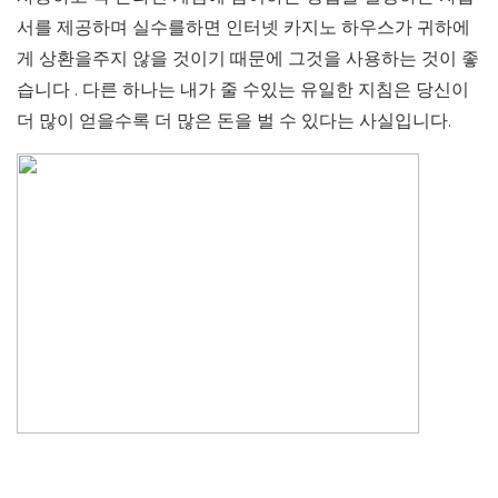
서를 제공하며 실수를하면 인터넷 카지노 하우스가 귀하에
게 상환을주지 않을 것이기 때문에 그것을 사용하는 것이 좋
습니다 . 다른 하나는 내가 줄 수있는 유일한 지침은 당신이
더 많이 얻을수록 더 많은 돈을 벌 수 있다는 사실입니다.