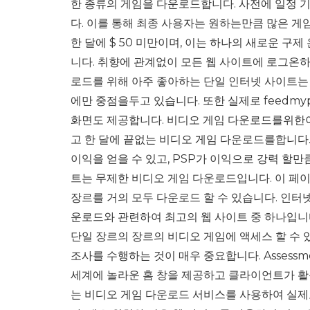
한 종류의 게임을 다운로드합니다. 사전에 일정 기
다. 이를 통해 최종 사용자는 원하는만큼 많은 게
한 달에 $ 50 미만이며, 이는 하나의 새로운 구
니다. 취향에 관계없이 모든 웹 사이트에 로그온하
로드를 위해 아주 좋아하는 단일 인터넷 사이트는 f
에만 중점을두고 있습니다. 또한 실제로 feedm
화면도 제공합니다. 비디오 게임 다운로드를위한이
고 한 달에 끝없는 비디오 게임 다운로드를합니다.
이익을 얻을 수 있고, PSP가 이익으로 강력 할
트는 무제한 비디오 게임 다운로드입니다. 이 페
장르를 거의 모두 다운로드 할 수 있습니다. 인터
운로드와 관련하여 최고의 웹 사이트 중 하나입니다
단일 장르의 장르의 비디오 게임에 액세스 할 수
조사를 수행하는 것이 매우 중요합니다. Assessm
세계에 놀라운 홈 창을 제공하고 클라이언트가 활
는 비디오 게임 다운로드 서비스를 사용하여 실제