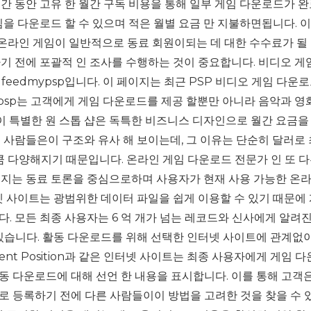
간 동안 고유 한 월간 구독 비용을 통해 일부 게임 다운로드가 
임을 다운로드 할 수 있으며 적은 월별 요금 만 지불하면됩니다. 
제 온라인 게임이 일반적으로 동료 회원이되는 데 대한 수수료가 될
기 전에 포괄적 인 조사를 수행하는 것이 중요합니다. 비디오 게
eedmypsp입니다. 이 페이지는 최근 PSP 비디오 게임 다운
ypsp는 고객에게 게임 다운로드를 제공 할뿐만 아니라 음악과 영화
 특별한 원 스톱 샵은 독특한 비즈니스 디자인으로 월간 요금을
 사람들은이 구조와 유사 해 보이는데, 그 이유는 단순히 달러로
만큼 다양해지기 때문입니다. 온라인 게임 다운로드 전문가 인 또 
이지는 동료 토론을 중심으로하며 사용자가 현재 사용 가능한 온
넷 사이트는 광범위한 데이터 파일을 쉽게 이용할 수 있기 때문에 
. 모든 최종 사용자는 6 억 개가 넘는 레코드와 신사에게 알려
 있습니다. 활동 다운로드를 위해 선택한 인터넷 사이트에 관계없
ent Position과 같은 인터넷 사이트는 최종 사용자에게 게임 
동 다운로드에 대해 선언 한 내용을 표시합니다. 이를 통해 고객
로 등록하기 전에 다른 사람들이이 방법을 고려한 것을 찾을 수 