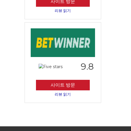
사이트 방문
리뷰 읽기
9.8
사이트 방문
리뷰 읽기