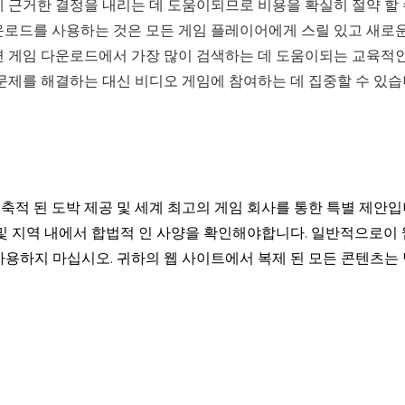
에 근거한 결정을 내리는 데 도움이되므로 비용을 확실히 절약 할 
다운로드를 사용하는 것은 모든 게임 플레이어에게 스릴 있고 새로
보면 게임 다운로드에서 가장 많이 검색하는 데 도움이되는 교육적
 문제를 해결하는 대신 비디오 게임에 참여하는 데 집중할 수 있습
축적 된 도박 제공 및 세계 최고의 게임 회사를 통한 특별 제안입
 및 지역 내에서 합법적 인 사양을 확인해야합니다. 일반적으로이 
사용하지 마십시오. 귀하의 웹 사이트에서 복제 된 모든 콘텐츠는