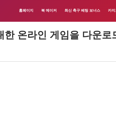
홈페이지
북 메이커
최신 축구 베팅 보너스
카지
대한 온라인 게임을 다운로