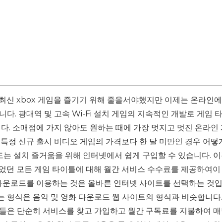
안 최신 xbox 게임을 즐기기 위해 줄을서야했지만 이제는 온라인
다. 광대역 및 고속 Wi-Fi 설치 게임의 지속적인 개발로 게임 
다. 소매점에 가지 않아도 원하는 때에 가장 멋지고 멋진 온라인
 특정 신규 출시 비디오 게임의 가격보다 한 달 미만인 경우 어
는 설치 즐거움을 위해 인터넷에서 쉽게 구입할 수 있습니다. 이
었던 모든 게임 타이틀에 대해 월간 서비스 수수료를 제공하여이
 다운로드를 이용하는 것은 올바른 인터넷 사이트를 선택하는 것입
 형식은 음악 및 영화 다운로드 웹 사이트의 형식과 비슷합니다
들은 단순히 서비스를 찾고 가입하고 월간 구독료를 지불하여 매