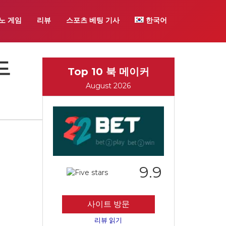
노 게임
리뷰
스포츠 베팅 기사
한국어
드
Top 10 북 메이커
August 2026
9.9
사이트 방문
리뷰 읽기