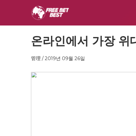
온라인에서 가장 위
管理 / 2019년 09월 26일