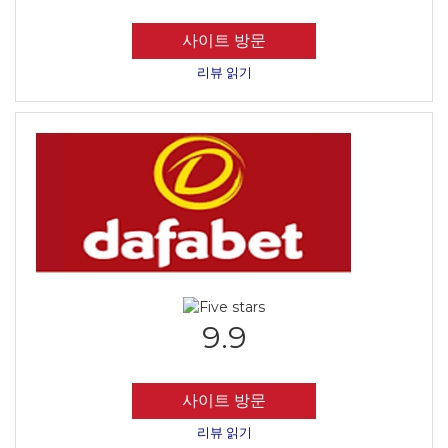
사이트 방문
리뷰 읽기
9.9
사이트 방문
리뷰 읽기