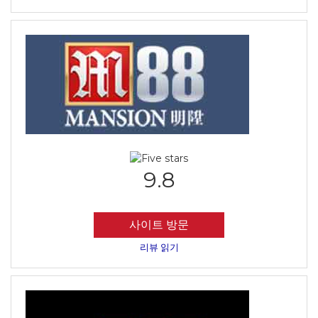
9.8
사이트 방문
리뷰 읽기