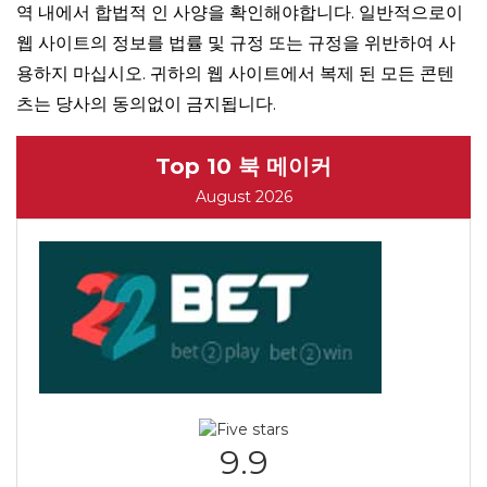
역 내에서 합법적 인 사양을 확인해야합니다. 일반적으로이
웹 사이트의 정보를 법률 및 규정 또는 규정을 위반하여 사
용하지 마십시오. 귀하의 웹 사이트에서 복제 된 모든 콘텐
츠는 당사의 동의없이 금지됩니다.
Top 10 북 메이커
August 2026
9.9