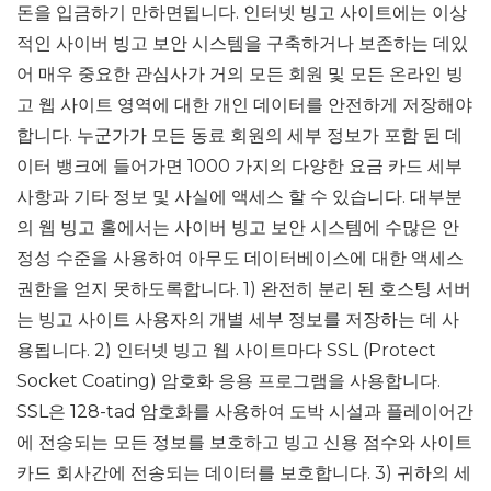
돈을 입금하기 만하면됩니다. 인터넷 빙고 사이트에는 이상
적인 사이버 빙고 보안 시스템을 구축하거나 보존하는 데있
어 매우 중요한 관심사가 거의 모든 회원 및 모든 온라인 빙
고 웹 사이트 영역에 대한 개인 데이터를 안전하게 저장해야
합니다. 누군가가 모든 동료 회원의 세부 정보가 포함 된 데
이터 뱅크에 들어가면 1000 가지의 다양한 요금 카드 세부
사항과 기타 정보 및 사실에 액세스 할 수 있습니다. 대부분
의 웹 빙고 홀에서는 사이버 빙고 보안 시스템에 수많은 안
정성 수준을 사용하여 아무도 데이터베이스에 대한 액세스
권한을 얻지 못하도록합니다. 1) 완전히 분리 된 호스팅 서버
는 빙고 사이트 사용자의 개별 세부 정보를 저장하는 데 사
용됩니다. 2) 인터넷 빙고 웹 사이트마다 SSL (Protect
Socket Coating) 암호화 응용 프로그램을 사용합니다.
SSL은 128-tad 암호화를 사용하여 도박 시설과 플레이어간
에 전송되는 모든 정보를 보호하고 빙고 신용 점수와 사이트
카드 회사간에 전송되는 데이터를 보호합니다. 3) 귀하의 세