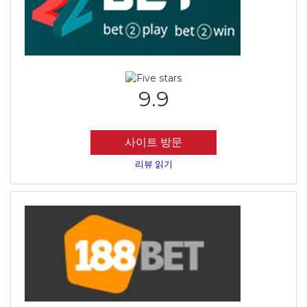
9.9
사이트 방문
리뷰 읽기