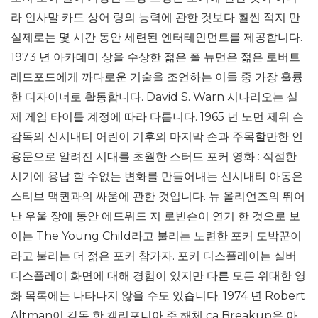
라 인사말 카드 상어 링의 능력에 관한 것보다 훨씬 적지 만
실제로는 몇 시간 동안 세련된 엔터테인먼트를 제공합니다.
1973 년 아카데미 상을 수상한 젊은 폴 뉴먼은 젊은 로버트
레드포드에게 까다로운 기술을 조언하는 이들 중 가장 훌륭
한 디자이너로 활동합니다. David S. Warn 시나리오는 실
제 게임 타이틀 계정에 따라 다릅니다. 1965 년 노먼 제위 슨
감독의 신시내티 어린이 기후의 마지막 손과 주목할만한 인
용문으로 알려진 시대를 초월한 스터드 포커 영화 : 적절한
시기에 용납 할 수없는 변화를 만들어내는 신시내티 아동은
스티브 맥퀸과의 싸움에 관한 것입니다. 뉴 올리언즈의 뛰어
난 우울 장애 동안 에드워드 지 로빈슨이 연기 한 것으로 보
이는 The Young Child라고 불리는 노련한 포커 도박꾼이
라고 불리는 더 젊은 포커 참가자. 포커 디스플레이는 실버
디스플레이 화면에 대해 경험이 있지만 다른 모든 위대한 영
화 목록에는 나타나지 않을 수도 있습니다. 1974 년 Robert
Altman이 감독 한 캘리포니아 주 해체 ca Breakup은 아