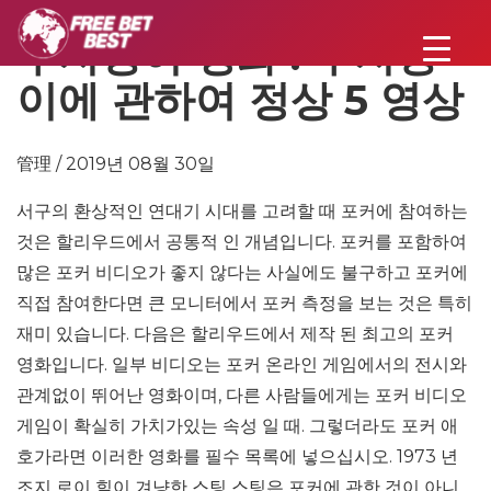
부지깽이 영화 : 부지깽
이에 관하여 정상 5 영상
管理 / 2019년 08월 30일
서구의 환상적인 연대기 시대를 고려할 때 포커에 참여하는
것은 할리우드에서 공통적 인 개념입니다. 포커를 포함하여
많은 포커 비디오가 좋지 않다는 사실에도 불구하고 포커에
직접 참여한다면 큰 모니터에서 포커 측정을 보는 것은 특히
재미 있습니다. 다음은 할리우드에서 제작 된 최고의 포커
영화입니다. 일부 비디오는 포커 온라인 게임에서의 전시와
관계없이 뛰어난 영화이며, 다른 사람들에게는 포커 비디오
게임이 확실히 가치가있는 속성 일 때. 그렇더라도 포커 애
호가라면 이러한 영화를 필수 목록에 넣으십시오. 1973 년
조지 로이 힐이 겨냥한 스팅 스팅은 포커에 관한 것이 아니