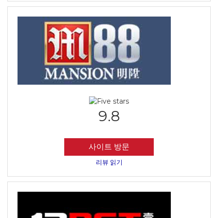
9.8
사이트 방문
리뷰 읽기