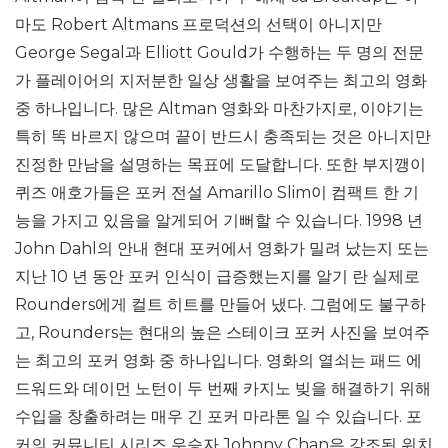
마도 Robert Altmans 프로덕션의 선택이 아니지만
George Segal과 Elliott Gould가 수행하는 두 명의 전문
가 플레이어의 지저분한 일상 생활을 보여주는 최고의 영화
중 하나입니다. 많은 Altman 영화와 마찬가지로, 이야기는
특히 똑 바르지 않으며 끝이 반드시 충족되는 것은 아니지만
진정한 만남을 설명하는 목표에 도달합니다. 또한 부지깽이
퀴즈 애호가들은 포커 전설 Amarillo Slim이 컴팩트 한 기
능을 가지고 있음을 알게되어 기뻐할 수 있습니다. 1998 년
John Dahl의 안내 현대 포커에서 영화가 밀려 났는지 또는
지난 10 년 동안 포커 인식이 급증했는지를 알기 란 실제로
Rounders에게 컬트 히트를 만들어 냈다. 그럼에도 불구하
고, Rounders는 현대의 높은 스테이크 포커 사진을 보여주
는 최고의 포커 영화 중 하나입니다. 영화의 열쇠는 패드 에
드워드와 데이먼 노턴이 두 번째 카지노 빚을 해결하기 위해
수입을 창출하려는 매우 긴 포커 마라톤 일 수 있습니다. 포
커의 커뮤니티 시리즈 우승자 Johnny Chan은 강조된 위치