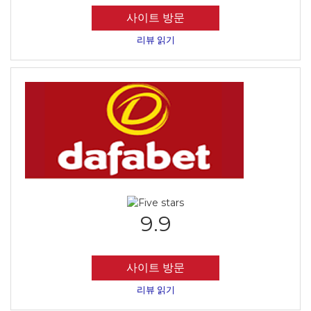
사이트 방문
리뷰 읽기
9.9
사이트 방문
리뷰 읽기