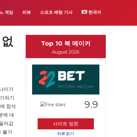
노 게임
리뷰
스포츠 베팅 기사
한국어
 없
Top 10 북 메이커
August 2026
 나이가
이가되기
9.9
에 참석
분에 대
 들어감
사이트 방문
은 불가
리뷰 읽기