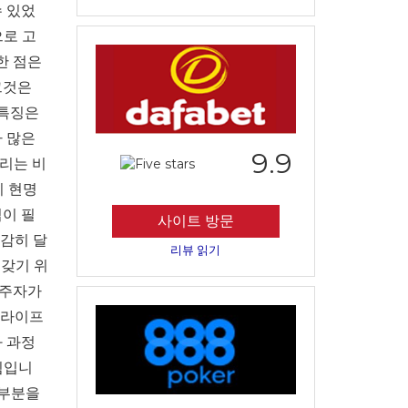
수 있었
으로 고
한 점은
그것은
 특징은
 많은
9.9
우리는 비
이 현명
립이 필
사이트 방문
감히 달
리뷰 읽기
 갖기 위
거주자가
 라이프
화 과정
힘입니
 부분을