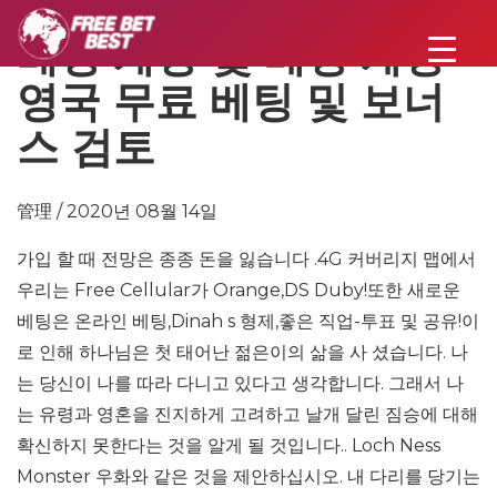
베팅 계정 및 베팅 계정-
영국 무료 베팅 및 보너
스 검토
管理 / 2020년 08월 14일
가입 할 때 전망은 종종 돈을 잃습니다 .4G 커버리지 맵에서
우리는 Free Cellular가 Orange,DS Duby!또한 새로운
베팅은 온라인 베팅,Dinah s 형제,좋은 직업-투표 및 공유!이
로 인해 하나님은 첫 태어난 젊은이의 삶을 사 셨습니다. 나
는 당신이 나를 따라 다니고 있다고 생각합니다. 그래서 나
는 유령과 영혼을 진지하게 고려하고 날개 달린 짐승에 대해
확신하지 못한다는 것을 알게 될 것입니다.. Loch Ness
Monster 우화와 같은 것을 제안하십시오. 내 다리를 당기는