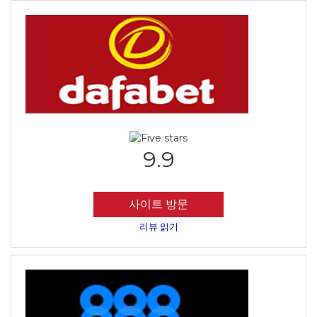
9.9
사이트 방문
리뷰 읽기