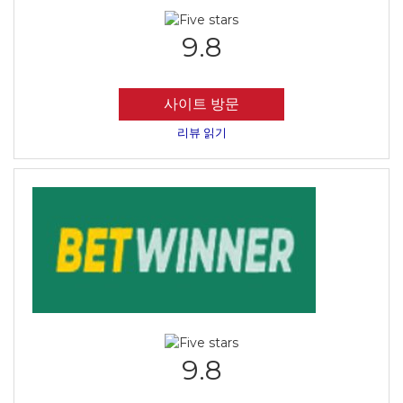
9.8
사이트 방문
리뷰 읽기
9.8