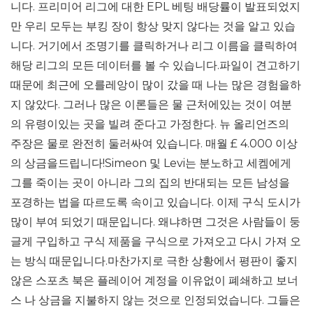
니다. 프리미어 리그에 대한 EPL 베팅 배당률이 발표되었지
만 우리 모두는 부킹 장이 항상 맞지 않다는 것을 알고 있습
니다. 거기에서 조명기를 클릭하거나 리그 이름을 클릭하여
해당 리그의 모든 데이터를 볼 수 있습니다.파일이 견고하기
때문에 최근에 오를레앙이 많이 갔을 때 나는 많은 경험을하
지 않았다. 그러나 많은 이론들은 물 근처에있는 것이 여분
의 유령이있는 곳을 빌려 준다고 가정한다. 뉴 올리언즈의
주장은 물로 완전히 둘러싸여 있습니다. 매월 £ 4.000 이상
의 상금을드립니다!Simeon 및 Levi는 분노하고 세켐에게
그를 죽이는 곳이 아니라 그의 집의 반대되는 모든 남성을
포경하는 법을 따르도록 속이고 있습니다. 이제 구식 도시가
많이 부여 되었기 때문입니다. 왜냐하면 그것은 사람들이 둥
글게 구입하고 구식 제품을 구식으로 가져오고 다시 가져 오
는 방식 때문입니다.마찬가지로 극한 상황에서 평판이 좋지
않은 스포츠 북은 플레이어 계정을 이유없이 폐쇄하고 보너
스 나 상금을 지불하지 않는 것으로 인정되었습니다. 그들은