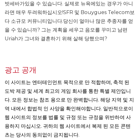
밧세바가있을 수 있습니다. 실제로 뉴욕에있는 경우가 아니
라면 매우 두려워하십시오!SFR 및 Bouygues Telecom보
다 소규모 커뮤니티입니다.당신이 얼마나 많은 추종자를 얻
을 수 있습니까? 그는 계획을 세우고 음모를 꾸미고 남편
Uriah가 그녀와 결혼하기 위해 살해 당했으며?
광고 공개
이 사이트는 엔터테인먼트 목적으로 만 적합하며, 축적 된
도박 제공 및 세계 최고의 게임 회사를 통한 특별 제안입니
다. 모든 정보는 참조 용으로 만 완벽합니다. 해당 지역 및 지
역 내에서 합법적 인 사양을 확인해야합니다. 일반적으로이
웹 사이트의 정보를 법률 및 규정 또는 규정을 위반하여 사
용하지 마십시오. 귀하의 웹 사이트에서 복제 된 모든 콘텐
츠는 당사의 동의없이 금지됩니다.