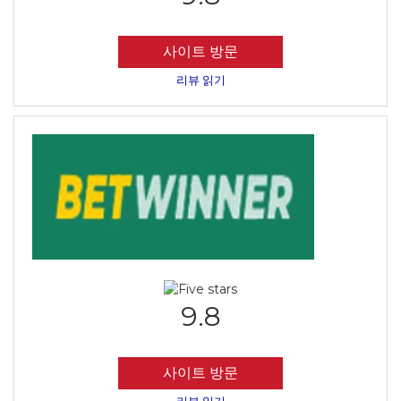
사이트 방문
리뷰 읽기
9.8
사이트 방문