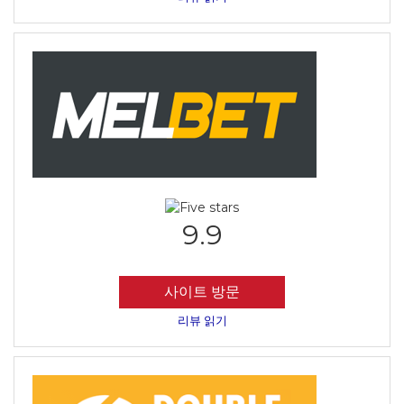
9.9
사이트 방문
리뷰 읽기