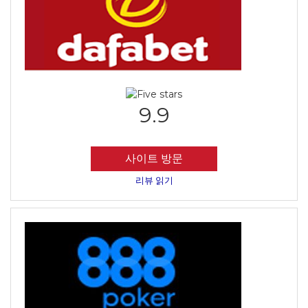
9.9
사이트 방문
리뷰 읽기