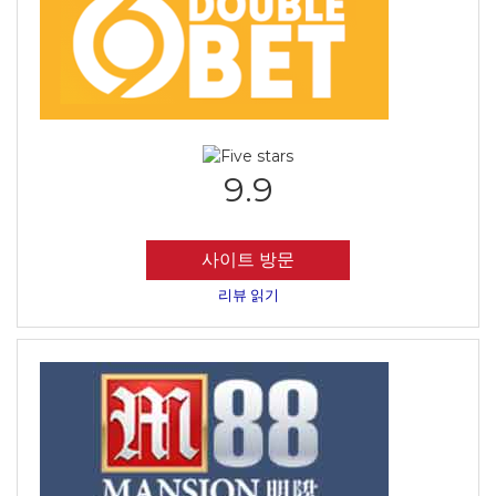
9.9
사이트 방문
리뷰 읽기