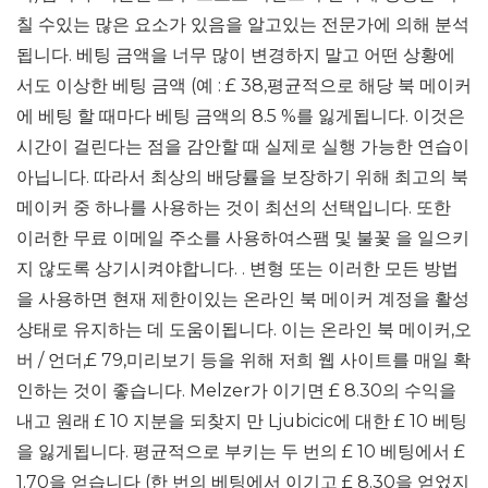
칠 수있는 많은 요소가 있음을 알고있는 전문가에 의해 분석
됩니다. 베팅 금액을 너무 많이 변경하지 말고 어떤 상황에
서도 이상한 베팅 금액 (예 : £ 38,평균적으로 해당 북 메이커
에 베팅 할 때마다 베팅 금액의 8.5 %를 잃게됩니다. 이것은
시간이 걸린다는 점을 감안할 때 실제로 실행 가능한 연습이
아닙니다. 따라서 최상의 배당률을 보장하기 위해 최고의 북
메이커 중 하나를 사용하는 것이 최선의 선택입니다. 또한
이러한 무료 이메일 주소를 사용하여스팸 및 불꽃 을 일으키
지 않도록 상기시켜야합니다. . 변형 또는 이러한 모든 방법
을 사용하면 현재 제한이있는 온라인 북 메이커 계정을 활성
상태로 유지하는 데 도움이됩니다. 이는 온라인 북 메이커,오
버 / 언더,£ 79,미리보기 등을 위해 저희 웹 사이트를 매일 확
인하는 것이 좋습니다. Melzer가 이기면 £ 8.30의 수익을
내고 원래 £ 10 지분을 되찾지 만 Ljubicic에 대한 £ 10 베팅
을 잃게됩니다. 평균적으로 부키는 두 번의 £ 10 베팅에서 £
1.70을 얻습니다 (한 번의 베팅에서 이기고 £ 8.30을 얻었지