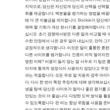
지막으로, 당신은 자신있게 당신의 선택을 선택할 
회를 제공합니다. 백분율을 평가하는 방법을 배웁니
때 더 큰 지불금을 의미합니다. Bookie가 당신
채택 할 기회가 개선 된시기를 결정해야합니다. 
십시오. 초기 경쟁에서받은 다른 말과 비교할 때 
수한 안정에서 나온 경우 알아 내십시오. 만약 
긍정적으로 생각합니다. 이것은 말이 훌륭한 훈련
다른 사이트를 평가합니다. 인종이 아직 멀어지면 
명한 이해? 비용이 들지 않는 말 서두르 기 팁은
이지에 통계적 방정식이 사용되지 않았다고 주장 
과는 적절합니다. 모든 무료 말 자동차 경주 아
다. 다시 한 번이 특정 추정치에 대해 생각해보십시
생을 탐색-당신은 사이트가 얼마나 좋은 평가를 도달
만있는 것이 더 좋습니다. 다양한 도박 방식을 활
수 있도록합니다. 펀 터는 항상 위험을 사용할 준
드는 모든 베팅에서 완전히 승리 할 수있는 방법