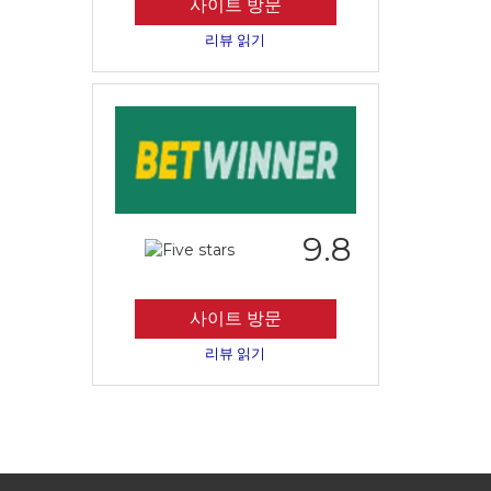
사이트 방문
리뷰 읽기
9.8
사이트 방문
리뷰 읽기