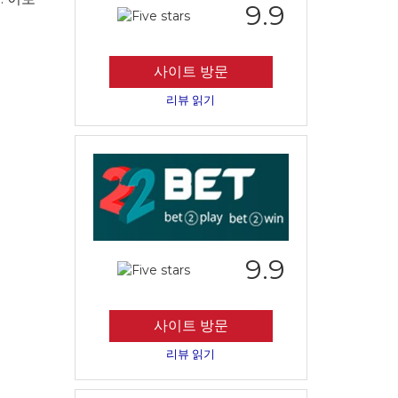
9.9
사이트 방문
리뷰 읽기
9.9
사이트 방문
리뷰 읽기