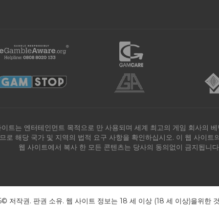
사이트는 엔터테인먼트 목적으로 만 사용되며 세계 최고의 게임 회사의 베
므로 해당 국가 및 지역의 법적 요구 사항을 확인하십시오. 이 웹 사이
웹 사이트에서 복사 한 모든 콘텐츠는 당사의 동의없이 금지됩니다.
26© 저작권. 판권 소유. 웹 사이트 정보는 18 세 이상 (18 세 이상)을위한 