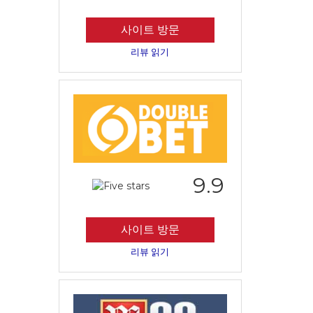
사이트 방문
리뷰 읽기
9.9
사이트 방문
리뷰 읽기