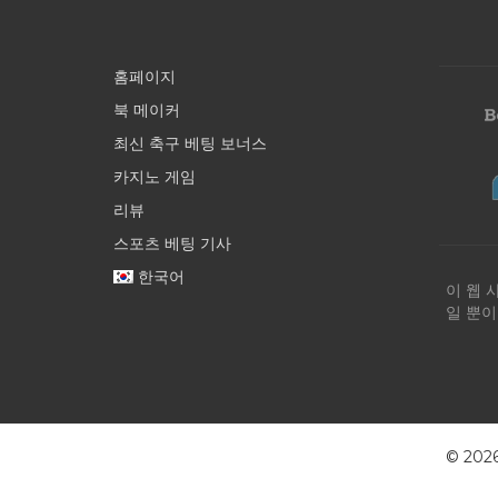
홈페이지
북 메이커
최신 축구 베팅 보너스
카지노 게임
리뷰
스포츠 베팅 기사
한국어
이 웹 
일 뿐이
© 20