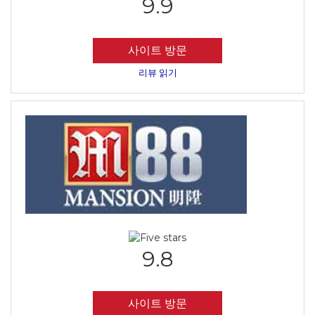
9.9
사이트 방문
리뷰 읽기
9.8
사이트 방문