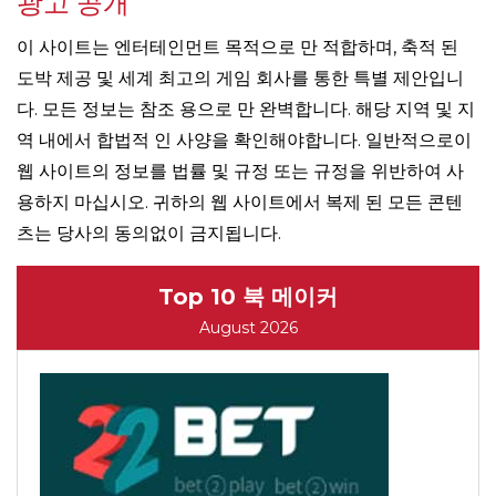
광고 공개
이 사이트는 엔터테인먼트 목적으로 만 적합하며, 축적 된
도박 제공 및 세계 최고의 게임 회사를 통한 특별 제안입니
다. 모든 정보는 참조 용으로 만 완벽합니다. 해당 지역 및 지
역 내에서 합법적 인 사양을 확인해야합니다. 일반적으로이
웹 사이트의 정보를 법률 및 규정 또는 규정을 위반하여 사
용하지 마십시오. 귀하의 웹 사이트에서 복제 된 모든 콘텐
츠는 당사의 동의없이 금지됩니다.
Top 10 북 메이커
August 2026