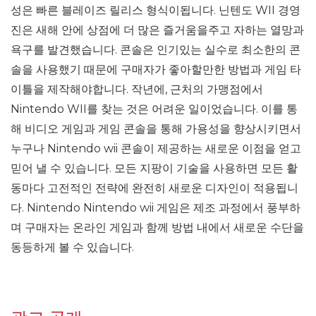
성은 빠른 블레이즈 릴리스 형식이됩니다. 닌텐도 WII 경영
진은 새해 안에 상점에 더 많은 즐거움을주고 자하는 열망과
욕구를 발견했습니다. 콘솔은 인기있는 실수로 최소한의 콘
솔을 사용했기 때문에 구매자가 좋아할만한 방법과 게임 타
이틀을 제작해야합니다. 작년에, 근처의 가맹점에서
Nintendo WII를 찾는 것은 어려운 일이었습니다. 이를 통
해 비디오 게임과 게임 콘솔을 통해 가용성을 향상시키면서
누구나 Nintendo wii 콘솔이 제공하는 새로운 이점을 얻고
믿어 낼 수 있습니다. 모든 지팡이 기술을 사용하면 모든 활
동마다 고전적인 전략에 완전히 새로운 디자인이 적용됩니
다. Nintendo Nintendo wii 게임은 제조 과정에서 풍부하
며 구매자는 온라인 게임과 함께 방법 내에서 새로운 수단을
동등하게 볼 수 있습니다.