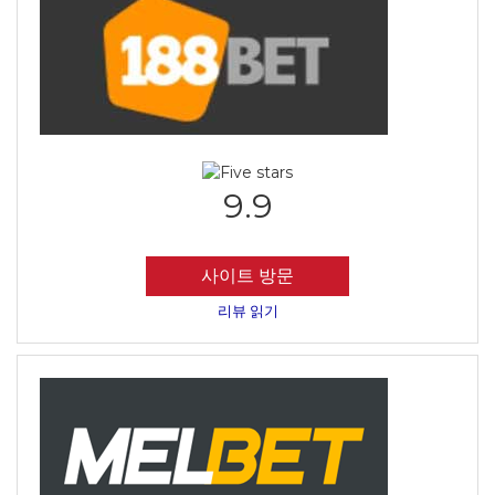
9.9
사이트 방문
리뷰 읽기