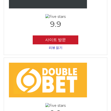
9.9
사이트 방문
리뷰 읽기