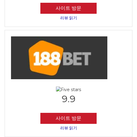
사이트 방문
리뷰 읽기
9.9
사이트 방문
리뷰 읽기