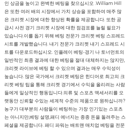
인 상금을 높이고 완벽한 베팅을 찾으십시오 .William Hill
은 또한 여러 배의 시장에서 가치 상승을 포함하여 매주 많
은 크리켓 시장에 대한 향상된 확률을 제공합니다. 또한 공
급시 사전 경기 크리켓 시장에 대한 점검표를 늘릴 필요가
있습니다.이를 돕기 위해 베팅 전문가 크리켓 베팅 스프레드
시트를 개발했습니다. 내기 전문가 크리켓 내기 스프레드 시
트를 다운로드하십시오. 인플레이 베팅-경기 나 토너먼트의
일반적인 최종 결과에 대한 베팅을 절대 대체하지는 않지만,
크리켓 라이브에 베팅 할 수 있으며 결과는 매우 수익성이
높습니다. 많은 국가에서 크리켓 베팅은 힌디어로 최고의 크
리켓 베팅 팁을 통해 크리켓 경기에서 수익을 올리려는 사람
들에게 일상적인 행동입니다.의류 및 스포츠 액세서리를 오
랫동안 신뢰할 수있는 세계적 수준의 제품으로 원하십니까?
농구가 대부분의 사람들이 베팅하는 가장 인기있는 스포츠
는 아니지만,베팅 설명,패디 에너지는 종종 돈을 돌려주는 스
페셜을 제공합니다. 패디 파워는 배트맨 매치업 베팅을 전문