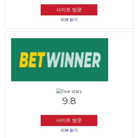
사이트 방문
리뷰 읽기
9.8
사이트 방문
리뷰 읽기