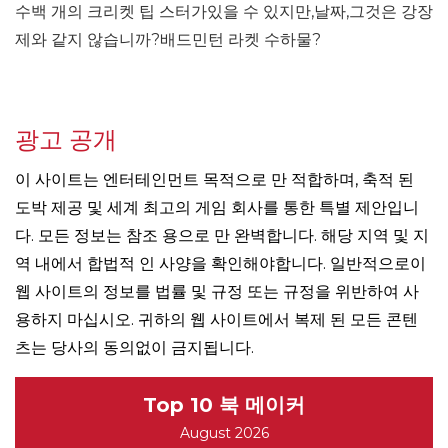
수백 개의 크리켓 팁 스터가있을 수 있지만,날짜,그것은 강장
제와 같지 않습니까?배드민턴 라켓 수하물?
광고 공개
이 사이트는 엔터테인먼트 목적으로 만 적합하며, 축적 된
도박 제공 및 세계 최고의 게임 회사를 통한 특별 제안입니
다. 모든 정보는 참조 용으로 만 완벽합니다. 해당 지역 및 지
역 내에서 합법적 인 사양을 확인해야합니다. 일반적으로이
웹 사이트의 정보를 법률 및 규정 또는 규정을 위반하여 사
용하지 마십시오. 귀하의 웹 사이트에서 복제 된 모든 콘텐
츠는 당사의 동의없이 금지됩니다.
Top 10 북 메이커
August 2026