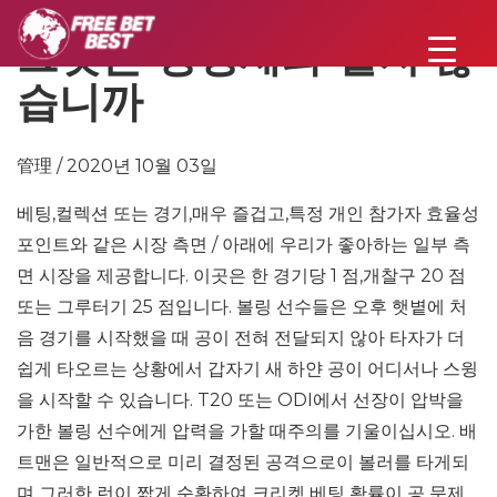
그것은 강장제와 같지 않
습니까
管理 / 2020년 10월 03일
베팅,컬렉션 또는 경기,매우 즐겁고,특정 개인 참가자 효율성
포인트와 같은 시장 측면 / 아래에 우리가 좋아하는 일부 측
면 시장을 제공합니다. 이곳은 한 경기당 1 점,개찰구 20 점
또는 그루터기 25 점입니다. 볼링 선수들은 오후 햇볕에 처
음 경기를 시작했을 때 공이 전혀 전달되지 않아 타자가 더
쉽게 타오르는 상황에서 갑자기 새 하얀 공이 어디서나 스윙
을 시작할 수 있습니다. T20 또는 ODI에서 선장이 압박을
가한 볼링 선수에게 압력을 가할 때주의를 기울이십시오. 배
트맨은 일반적으로 미리 결정된 공격으로이 볼러를 타게되
며 그러한 런이 짧게 순환하여 크리켓 베팅 확률이 공 문제