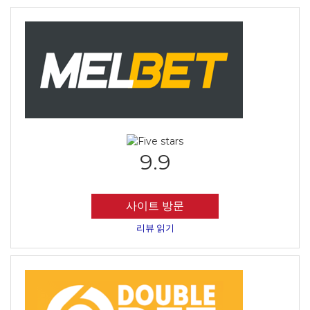
9.9
사이트 방문
리뷰 읽기