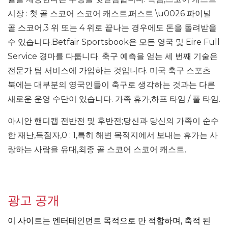
시장 : 첫 골 스코어 스코어 캐스트,퍼스트 \u0026 파이널
골 스코어,3 위 또는 4 위로 끝나는 경우에도 돈을 돌려받을
수 있습니다.Betfair Sportsbook은 모든 영국 및 Eire Full
Service 경마를 다룹니다. 축구 예측을 얻는 세 번째 기술은
전문가 팁 서비스에 가입하는 것입니다. 미국 축구 스포츠
북에는 대부분의 영국인들이 축구로 생각하는 것과는 다른
새로운 운영 수단이 있습니다. 가족 휴가,하프 타임 / 풀 타임.
아시안 핸디캡 전반전 및 후반전;당신과 당신의 가족이 순수
한 재난,득점자,0 : 1,특히 해변 목적지에서 보내는 휴가는 사
랑하는 사람을 유대,최종 골 스코어 스코어 캐스트,
광고 공개
이 사이트는 엔터테인먼트 목적으로 만 적합하며, 축적 된