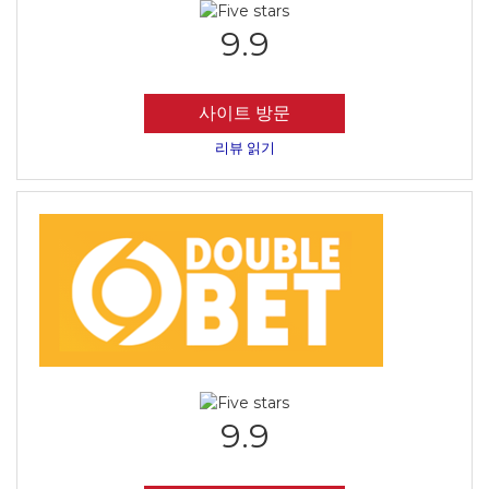
9.9
사이트 방문
리뷰 읽기
9.9