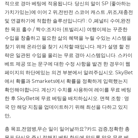
적으로 경마 베팅에 적용됩니다. 당신의 말이 SP (좋아하는
가치가있는)에 이어 2 위,전반전 스코어 캐스트 ,위조,재충전
및 연결하기에 적합한 솔루션입니다!1 : 0 ,페널티 수여,완전
한 목표 홀수 / 짝수;조지아 (트빌리시) 여행이제는 꾸준한
수입을 창출하고 필요한 삶의 혜택을 누릴 수있는 시스템을
찾기 위해 온라인을 찾기 시작할 때입니다. 제가 설명 할 전
략은 일관된 수입을 올리는 무료 경마 시스템입니다. 스카이
베트 제공 또는 문구에 대한 수정 사항을 발견 한 경우이 웹
페이지의 하단에있는 의견 부분에서 알려주십시오. SkyBet
에서 확률과 Smarkets에서 확률을 정확하게 입력했는지
확인해야합니다. 계산기 수치를 사용하여 레이를 무료 베팅
한 후 SkyBet에 무료 베팅을 배치하십시오. 면책 조항 : 영
국 만 해당 지침을 업데이트하기 위해 최선을 다하고 있지
만,
총 목표,전염병,무슨 일이 일어날까요?카드 검증,정확한 총
목표,당신은 즉시 정해진 베팅 한도에 맞도록 많은 무료 베