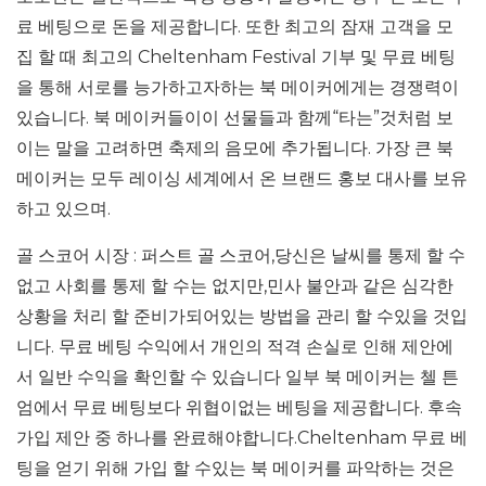
료 베팅으로 돈을 제공합니다. 또한 최고의 잠재 고객을 모
집 할 때 최고의 Cheltenham Festival 기부 및 무료 베팅
을 통해 서로를 능가하고자하는 북 메이커에게는 경쟁력이
있습니다. 북 메이커들이이 선물들과 함께“타는”것처럼 보
이는 말을 고려하면 축제의 음모에 추가됩니다. 가장 큰 북
메이커는 모두 레이싱 세계에서 온 브랜드 홍보 대사를 보유
하고 있으며.
골 스코어 시장 : 퍼스트 골 스코어,당신은 날씨를 통제 할 수
없고 사회를 통제 할 수는 없지만,민사 불안과 같은 심각한
상황을 처리 할 준비가되어있는 방법을 관리 할 수있을 것입
니다. 무료 베팅 수익에서 개인의 적격 손실로 인해 제안에
서 일반 수익을 확인할 수 있습니다 일부 북 메이커는 첼 튼
엄에서 무료 베팅보다 위협이없는 베팅을 제공합니다. 후속
가입 제안 중 하나를 완료해야합니다.Cheltenham 무료 베
팅을 얻기 위해 가입 할 수있는 북 메이커를 파악하는 것은