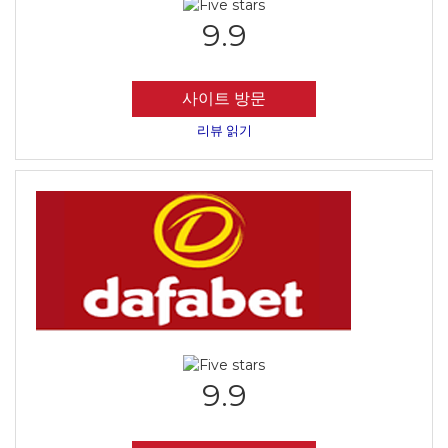
9.9
사이트 방문
리뷰 읽기
9.9