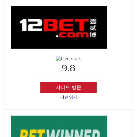
9.8
사이트 방문
리뷰 읽기