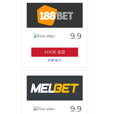
9.9
사이트 방문
리뷰 읽기
9.9