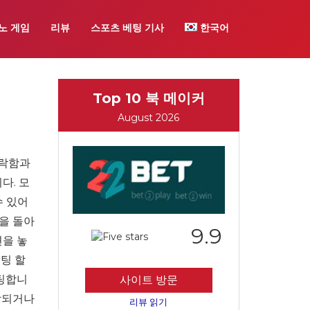
노 게임
리뷰
스포츠 베팅 기사
한국어
Top 10 북 메이커
August 2026
안락함과
다. 모
수 있어
을 돌아
9.9
션을 놓
베팅 할
베팅합니
사이트 방문
감되거나
리뷰 읽기