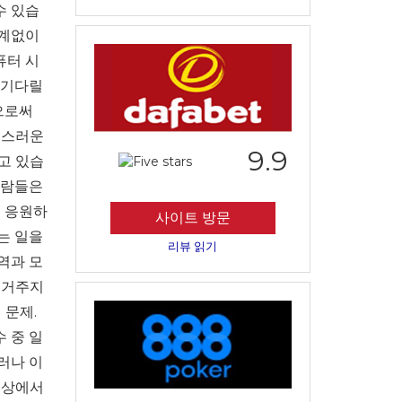
수 있습
관계없이
퓨터 시
 기다릴
으로써
족스러운
9.9
고 있습
사람들은
고 응원하
사이트 방문
는 일을
리뷰 읽기
역과 모
 거주지
 문제.
 중 일
러나 이
웹상에서