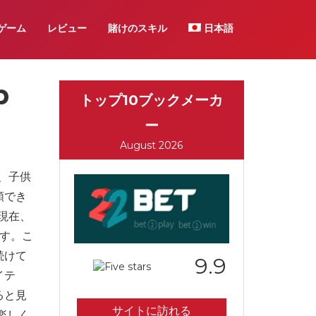
ゲーム
レビュー
賭けのスキル
日本語
b
トップ10ブックメーカ
ー
August 2026
、子供
頼でき
現在、
です。こ
続けて
9.9
イテ
ると見
サイトに訪れる
楽しく