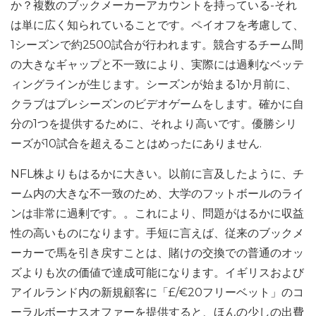
か？複数のブックメーカーアカウントを持っている-それ
は単に広く知られていることです。ペイオフを考慮して、
1シーズンで約2500試合が行われます。競合するチーム間
の大きなギャップと不一致により、実際には過剰なベッテ
ィングラインが生じます。シーズンが始まる1か月前に、
クラブはプレシーズンのビデオゲームをします。確かに自
分の1つを提供するために、それより高いです。優勝シリ
ーズが10試合を超えることはめったにありません.
NFL株よりもはるかに大きい。以前に言及したように、チ
ーム内の大きな不一致のため、大学のフットボールのライ
ンは非常に過剰です。。これにより、問題がはるかに収益
性の高いものになります。手短に言えば、従来のブックメ
ーカーで馬を引き戻すことは、賭けの交換での普通のオッ
ズよりも次の価値で達成可能になります。イギリスおよび
アイルランド内の新規顧客に「£/€20フリーベット」のコ
ーラルボーナスオファーを提供すると、ほんの少しの出費