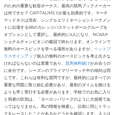
のための重要な歓迎ボーナス。最高の競馬ブックメーカー
は何ですか？ CAPITALIMS IIが最も効果的です。マーチ
マッドネスは現在、シングルエリミネーショントーナメン
トに出場する68のカレッジバスケットボールグループを
オプションとして選択し、最終的に4人になり、NCAAナ
ショナルチャンピオンの戴冠で終わります。オンラインで
無料のホースピックを学べる場所がありますが、
ベットプ
ラスサインアップ
個人の無料のホースピックを考え出さな
ければならないのは貴重であり、
競馬無料賭け
かみ合うの
に余分です。シーズンのプライマリーマッチ中の傾向は同
じです。これらは有利な質問ですが、最終的にはすべての
重要な問題に取り組む必要があり、最初のダイムを賭ける
よりも早く実行する必要があります。学校でのお気に入り
と弱者の区別は、「ヨーロッパリーグのように大規模であ
ってはなりません。馬の情報を検索し、以前に同じトラッ
クをレースしたことがあるかどうかを確認します。人々は