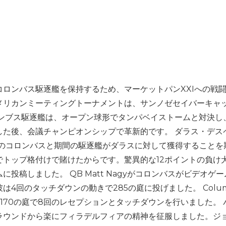
ロンバス駆逐艦を保持するため、マーケットパンXXIへの戦
メリカンミーティングトーナメントは、サンノゼセイバーキャ
ロンブス駆逐艦は、オープン球形でタンパベイストームと対決し
した後、会議チャンピオンシップで革新的です。 ダラス・デス
常のコロンバスと期間の駆逐艦がダラスに対して獲得することを
グでトップ格付けで賭けたからです。驚異的な12ポイントの負け
投稿しました。 QB Matt Nagyがコロンバスがビデオゲ
4回のタッチダウンの動きで285の庭に投げました。 Colum
oceは、170の庭で8回のレセプションとタッチダウンを行いました。
ラウンドから楽にフィラデルフィアの精神を征服しました。ジ