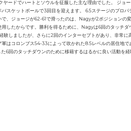
ックヤードでハートとソウルを征服した主な理由でした。 ジョ
バスケットボールで3回目を迎えます。 6.5ステージのプロパ
、ジョージが62-61で滑ったのは、Nagyが2ポジションの
使用したからです。勝利を得るために、Nagyは6回のタッチダ
ンを経験しましたが、さらに2回のインターセプトがあり、非常に
はコロンブス54-33によって吹かれた8.5レベルの居住地で
得した6回のタッチダウンのために移籍するはるかに良い活動を