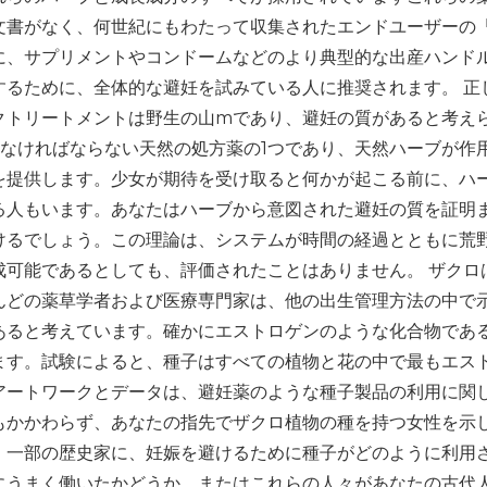
文書がなく、何世紀にもわたって収集されたエンドユーザーの
に、サプリメントやコンドームなどのより典型的な出産ハンド
するために、全体的な避妊を試みている人に推奨されます。 正
クトリートメントは野生の山mであり、避妊の質があると考え
なければならない天然の処方薬の1つであり、天然ハーブが作
を提供します。少女が期待を受け取ると何かが起こる前に、ハ
る人もいます。あなたはハーブから意図された避妊の質を証明
けるでしょう。この理論は、システムが時間の経過とともに荒
成可能であるとしても、評価されたことはありません。 ザクロ
んどの薬草学者および医療専門家は、他の出生管理方法の中で
あると考えています。確かにエストロゲンのような化合物であ
ます。試験によると、種子はすべての植物と花の中で最もエス
アートワークとデータは、避妊薬のような種子製品の利用に関
もかかわらず、あなたの指先でザクロ植物の種を持つ女性を示
、一部の歴史家に、妊娠を避けるために種子がどのように利用
にうまく働いたかどうか、またはこれらの人々があなたの古代