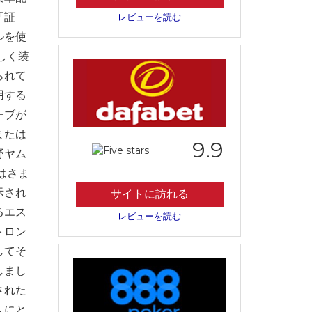
「証
レビューを読む
ルを使
しく装
られて
用する
ーブが
または
9.9
野ヤム
はさま
示され
サイトに訪れる
るエス
レビューを読む
トロン
してそ
しまし
された
人にと