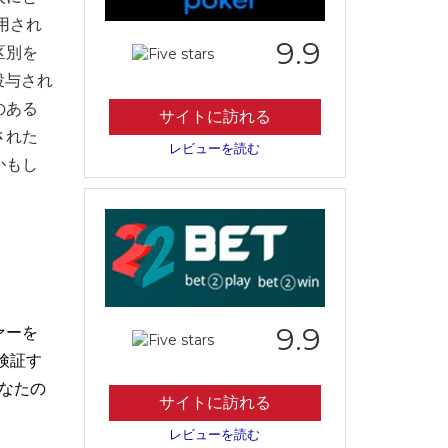
用され
9.9
区別を
投与され
のある
サイトに訪れる
された
レビューを読む
かもし
9.9
ァーを
検証す
なたの
サイトに訪れる
レビューを読む