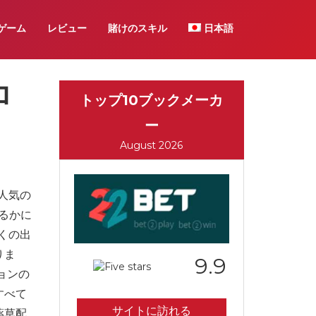
ゲーム
レビュー
賭けのスキル
日本語
ロ
トップ10ブックメーカ
ー
August 2026
人気の
はるかに
くの出
りま
9.9
ョンの
すべて
サイトに訪れる
薬草配