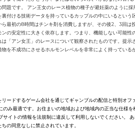
の問題です。 アン王女のレース植物の種子が避妊薬のように採
を裏付ける技術データを持っているカップルの中にいるという
ら最初の8時間はチンキ剤を消費しますが、その後2、3回は
モンの安定性に大きく依存します。つまり、機能しない可能性
れは「アン女王」のレースについて観察されたものです。提示
植物を不成功にさせるホルモンレベルを非常によく持っている
をリードするゲーム会社を通じてギャンブルの配信と特別オフ
トにのみ最適です。お住まいの地域および地域内の正当な仕様を
ブサイトの情報を法規制に違反して利用しないでください。 あ
たちの同意なしに禁止されています。