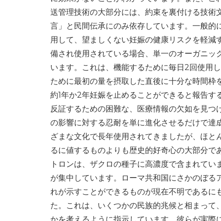
送管理技術の大部分には、約束を裏付ける技術
言」と民間伝承にのみ依存しています。一般的
用して、望ましくない妊娠の健康リスクを軽減
備され使用されている場合、単一のオーガニッ
います。これは、機能するために毎日2回使用し
ために最初の量を摂取した直後に十分な時間枠
約1年か2年妊娠を止めることができると報告す
反証するための困難な、医療情報の欠如を見つ
の影響に対する忍耐を単に進化させるだけで達
ざまな文化で長年使用されてきましたが、ほと
るに値するものよりも歴史的好奇心の大部分で
トロンは、ザクロの種子に高濃度で含まれてい
が集中しています。ローマ共和国にさかのぼる
れが示すことができるものが現在不明であるに
た。これは、いくつかの民族的兆候と相まって
かを考えるように指示しています。彼らが実際