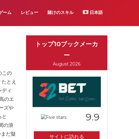
ゲーム
レビュー
賭けのスキル
日本語
トップ10ブックメーカ
ー
August 2026
のこの
？たとえ
ンディ
高のエ
ーズや
9.9
ると
間の浪
かまだ疑
サイトに訪れる