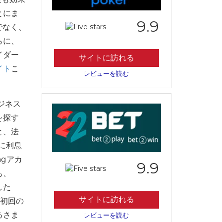
とにま
9.9
でなく、
らに、
イダー
サイトに訪れる
イト
こ
レビューを読む
ジネス
を探す
と、法
に利息
ngアカ
9.9
も、
した
サイトに訪れる
、初回の
るさま
レビューを読む