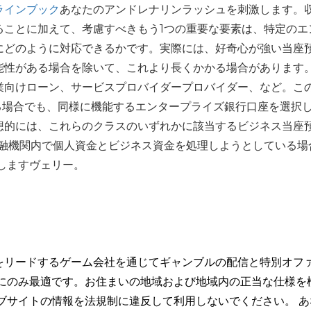
ラインブック
あなたのアンドレナリンラッシュを刺激します。
ることに加えて、考慮すべきもう1つの重要な要素は、特定のエ
にどのように対応できるかです。実際には、好奇心が強い当座
能性がある場合を除いて、これより長くかかる場合があります
業向けローン、サービスプロバイダープロバイダー、など。こ
る場合でも、同様に機能するエンタープライズ銀行口座を選択
想的には、これらのクラスのいずれかに該当するビジネス当座
金融機関内で個人資金とビジネス資金を処理しようとしている場
供しますヴェリー。
をリードするゲーム会社を通じてギャンブルの配信と特別オフ
トにのみ最適です。お住まいの地域および地域内の正当な仕様を
ブサイトの情報を法規制に違反して利用しないでください。 あ