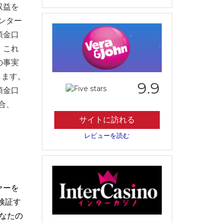
収益を
ンター
預金口
。これ
の事実
します。
9.9
預金口
合、
サイトに訪れる
レビューを読む
ァーを
検証す
なたの