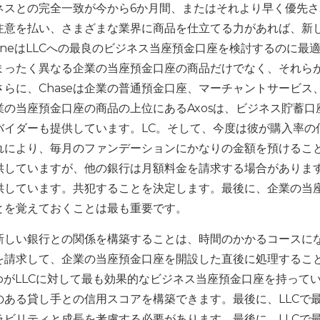
ネスとの完全一致が今から6か月間、またはそれより早く優先さ
注意を払い、さまざまな業界に商品を仕立てる力があれば、新
 OneはLLCへの最良のビジネス当座預金口座を検討するのに最
まったく異なる企業の当座預金口座の商品だけでなく、それら
らに、Chaseは企業の普通預金口座、マーチャントサービス
の当座預金口座の商品の上位にあるAxosは、ビジネス貯蓄口
バイダーも提供しています。LC。そして、今度は彼が購入率の
れにより、毎月のファンデーションにかなりの金額を預けるこ
供していますが、他の銀行は月額料金を請求する場合がありま
供しています。共犯することを決定します。最後に、企業の当
とを覚えておくことは最も重要です。
新しい銀行との関係を構築することは、時間のかかるコースに
を請求して、企業の当座預金口座を開設した直後に処理するこ
rgoがLLCに対して最も効果的なビジネス当座預金口座を持って
ある貸し手との信用スコアを構築できます。最後に、LLCで
ビリティと成長を考慮する必要があります。最後に、LLCで