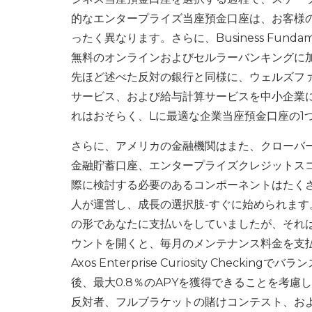
的なエンタープライズ当座預金口座は、お客様
ったく異なります。さらに、Business Fun
無料のオンラインおよびセルラーバンキングに加
先ほど述べた反対の銀行と同様に、ウェルズフ
サービス、および給与計算サービスを中小企業
れはおそらく、Lに最適な企業当座預金口座の1
さらに、アメリカの金融機関はまた、クローバ
金融貯蓄口座、エンタープライズクレジットス
際に検討する必要のあるコンポーネントはたく
人が運営し、成長の選択肢-すぐに始められま
の形であなたに支払いをしていましたが、それは公平では
ウントを開くと、毎月のメンテナンス料金を支
Axos Enterprise Curiosity Che
後、最大0.8％のAPYを獲得できることを考
反対者、フルブラケットの賭けコンテスト、お