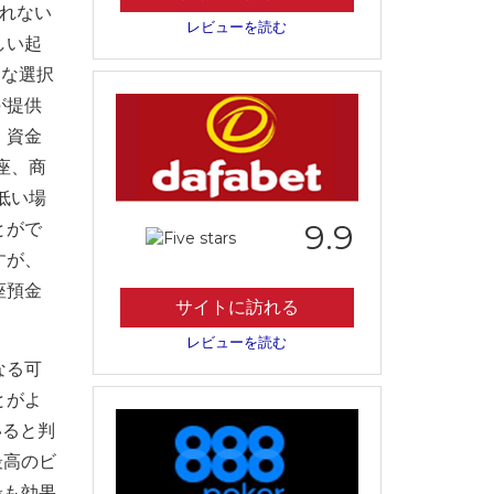
れない
レビューを読む
しい起
適な選択
が提供
、資金
座、商
低い場
9.9
とがで
すが、
座預金
サイトに訪れる
レビューを読む
なる可
とがよ
いると判
最高のビ
最も効果