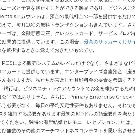
のニーズと予算を満たすことができる製品であり、ビジネスご
damentalsアカウントは、預金の最低料金の一部を提供するだけ
えて、毎月200の無料トランザクションも含んでいます。さ
ァーゴは、金融貯蓄口座、クレジットカード、サービスプロバ
に効果的に提供しています。この場合、
最高のサッカーくじサ
つを選択するときに覚えておきたいものです.
ーPOSによる販売システムのレベルだけでなく、さまざまなビ
コアカードも提供しています。エンタープライズ当座預金口座
さんありますが、私たちが言及した月額料金の要素を考慮する
す。銀行は、ビジネスチェックアカウントでお金を維持するため
ありません。さらに、Primary Enterprise Checki
払う必要がなく、毎日の平均安定性要件もありません。それで
ckingでバランスを維持する必要があります最初の100ドルの預金要件を満た
慮してください。独特の海岸結婚セレモニーレセプションこれは
よび無数のその他のマーチマッドネスコンテストを思い出させ