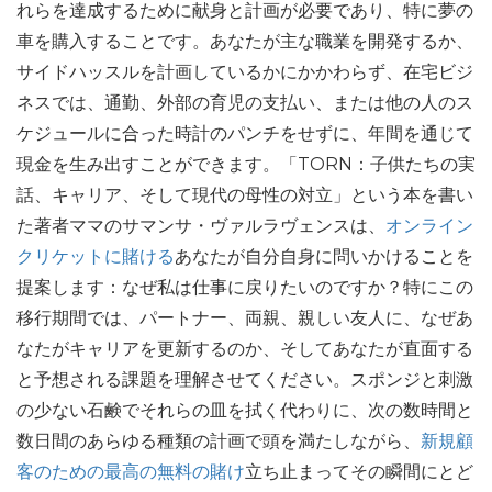
れらを達成するために献身と計画が必要であり、特に夢の
車を購入することです。あなたが主な職業を開発するか、
サイドハッスルを計画しているかにかかわらず、在宅ビジ
ネスでは、通勤、外部の育児の支払い、または他の人のス
ケジュールに合った時計のパンチをせずに、年間を通じて
現金を生み出すことができます。「TORN：子供たちの実
話、キャリア、そして現代の母性の対立」という本を書い
た著者ママのサマンサ・ヴァルラヴェンスは、
オンライン
クリケットに賭ける
あなたが自分自身に問いかけることを
提案します：なぜ私は仕事に戻りたいのですか？特にこの
移行期間では、パートナー、両親、親しい友人に、なぜあ
なたがキャリアを更新するのか、そしてあなたが直面する
と予想される課題を理解させてください。スポンジと刺激
の少ない石鹸でそれらの皿を拭く代わりに、次の数時間と
数日間のあらゆる種類の計画で頭を満たしながら、
新規顧
客のための最高の無料の賭け
立ち止まってその瞬間にとど