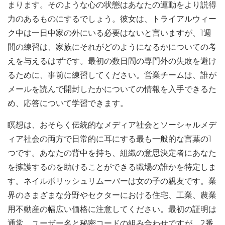
まります。そのような心の状態はあなたの運動をより説得
力のあるものにするでしょう。彼女は、トライアルウィー
ク中は一日中家の外にいる必要はないと言いますが、1週
間の練習は、家族にそれがどのようになるかについての考
えを与えるはずです。最初の数日間の専門外の失敗を避け
るために、事前に練習してください。営業チームは、誰が
メールを読んで開封したかについての情報を入手できるた
め、応答について学習できます。
瞑想は、おそらく伝統的なメディア社会とソーシャルメデ
ィア社会の両方で日常的に耳にする最も一般的な言葉の1
つです。あなたの背中を持ち、組織の意思決定者にあなた
を擁護するのを助けることができる職場の誰かを特定しま
す。ネイルポリッシュリムーバーは女の子の親友です。業
界のさまざまな分野やセクターにおける住宅、工業、農業
用不動産の幅広い価格に注意してください。最初の証明は
通常、ユーザー名と秘密コードの組み合わせですが、2番