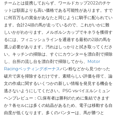
チームとは提携しておらず、ワールドカップ2022のチケ
ットは額面よりも高い価格である可能性があります。すで
に何百万もの賞金があなたと同じように騎手に配られてい
ます。合計24頭の馬が走っているので、これがいかに難
しいかがわかります。メルボルンカップでキネラを獲得す
るには、フィニッシュラインを通過する最初の2頭の馬を
選ぶ必要があります。汚れはしっかりと拭き取ってくださ
い。キッチンの掃除は、すぐにカウンターを漂白剤で掃除
し、台所の流し台を漂白剤で掃除してから、
Motor
Racingベッティングボーナス
パン粉などから見つかった
破片で床を掃除するだけです。素晴らしい評価を得て、論
文の作成に関するいくつかの新しい情報を発見する機会を
逃さないようにしてください。PSG vsバイエルンミュン
ヘンプレビュー：CL保有者は勝利のために集結できます
か？各セルには多くの結晶があるため、電子は移動する自
由度が低くなります。多くのパンターは、馬が勝つと