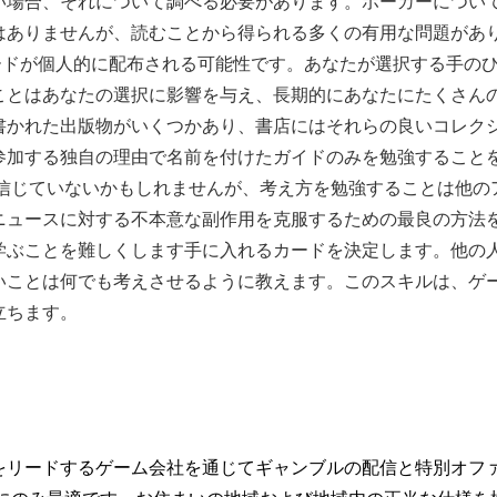
い場合、それについて調べる必要があります。ポーカーについ
はありませんが、読むことから得られる多くの有用な問題があ
ードが個人的に配布される可能性です。あなたが選択する手の
ことはあなたの選択に影響を与え、長期的にあなたにたくさん
書かれた出版物がいくつかあり、書店にはそれらの良いコレク
参加する独自の理由で名前を付けたガイドのみを勉強すること
を信じていないかもしれませんが、考え方を勉強することは他の
ニュースに対する不本意な副作用を克服するための最良の方法
学ぶことを難しくします手に入れるカードを決定します。他の
いことは何でも考えさせるように教えます。このスキルは、ゲ
立ちます。
をリードするゲーム会社を通じてギャンブルの配信と特別オフ