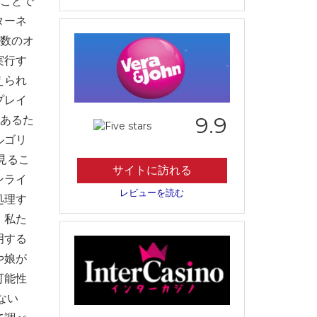
ることで
ターネ
多数のオ
実行す
えられ
プレイ
9.9
であるた
ルゴリ
見るこ
サイトに訪れる
ンライ
レビューを読む
処理す
、私た
明する
や娘が
可能性
ない