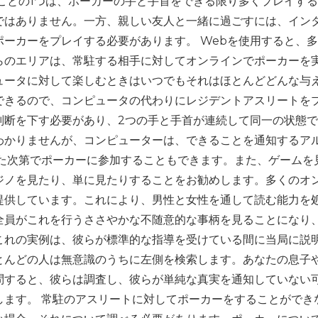
ことの1つは、ポーカーの手と手首をできる限り多くプレイす
ではありません。一方、親しい友人と一緒に過ごすには、イン
ーカーをプレイする必要があります。 Webを使用すると、
らのエリアは、常駐する相手に対してオンラインでポーカーを
ュータに対して楽しむときはいつでもそれはほとんどどんな与
できるので、コンピュータの代わりにレジデントアスリートを
判断を下す必要があり、2つの手と手首が連続して同一の状態
くわかりませんが、コンピューターは、できることを通知するア
なた次第でポーカーに参加することもできます。また、ゲームを
ジノを見たり、単に見たりすることをお勧めします。多くのオ
提供しています。これにより、男性と女性を通して読む能力を
全員がこれを行うささやかな不随意的な事柄を見ることになり
これの実例は、彼らが標準的な指導を受けている間に当局に説
とんどの人は無意識のうちに左側を検索します。あなたの息子
問すると、彼らは調査し、彼らが単純な真実を通知していない
します。 常駐のアスリートに対してポーカーをすることができ