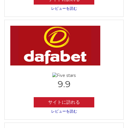
レビューを読む
9.9
サイトに訪れる
レビューを読む