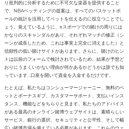
り批判的に分析するために不可欠な楽器を提供すること
で、NBAベッティングの提案は、すべてのバスケットボ
ールの統計を活用してベットを伝えるのに役立つことでし
ょう。覚えているように、eスポーツでの賭けの周りには
かなりのスキャンダルがあり、それぞれマッチの修正（シ
ーンが成長したため、これは事実上完全に消えました）と
信頼性の低い賭けサイトがあります。さらに、賭けのヒン
トは以前のフォームで検討されているため、結果が予想ど
おりにうまくいかない理由が何かあるかどうかは誰でも知
っています…口座を開いて資金を入金するだけです。
たとえば、私たちはコンシューマージャーニー、無料のベ
ットとボーナスギブ、カスタマーサポート、支払いインス
タンス、機能などをちらりと見ます。私たちのアドバイス
がある最高のオンライン賭博ウェブサイトは、素晴らしい
サービス、銀行の選択、セキュリティと公平性、そして幅
広い賭博市場を備えている必要があります。これらのウェ