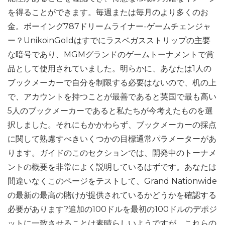
を得ることができます。毎週または毎月のより多くのお
金。ボーイング787ドリームライナー-ゲームチェンジャ
ー？UnikoinGoldはすでにラスベガスストリップの主要
な暗号であり、MGMグランドのゲームトーナメントで賞
品として使用されていました。明らかに、あなたは1人の
ブックメーカーで自分を制限する必要はないので、机の上
で、アカウントを持つことが最善であると英国で最も高い
5人のブックメーカーであると私たちが今考えたものを選
択しました。それにもかかわらず、ブックメーカーの採点
に関して熟慮すべきいくつかの目標通常パラメーターがあ
ります。ガイドのこのセクションでは、開発中のトーナメ
ントの概要を非常によく説明しているはずです。あなたは
間違いなくこのページをテストして、Grand Nationwide
の最新の最高の賭けが提供されているかどうかを確認する
必要があります?追加の100ドルを最初の100ドルのデポジ
ットに一致させることは素晴らしいようですが、これらの