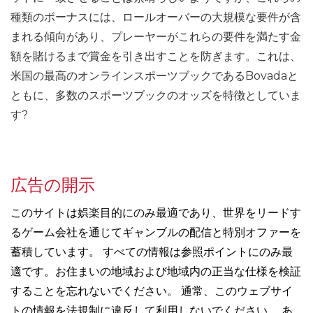
種類のボーナスには、ロールオーバーの大規模な要件が含
まれる傾向があり、プレーヤーがこれらの要件を満たす金
額を賭けるまで賞金を引き出すことを防ぎます。これは、
米国の最高のオンラインスポーツブックであるBovadaと
ともに、多数のスポーツブックのオッズを特徴としていま
す?
広告の開示
このサイトは娯楽目的にのみ最適であり、世界をリードす
るゲーム会社を通じてギャンブルの配信と特別オファーを
蓄積しています。 すべての情報は参照ポイントにのみ最
適です。お住まいの地域および地域内の正当な仕様を検証
することを忘れないでください。 通常、このウェブサイ
トの情報を法規制に違反して利用しないでください。 あ