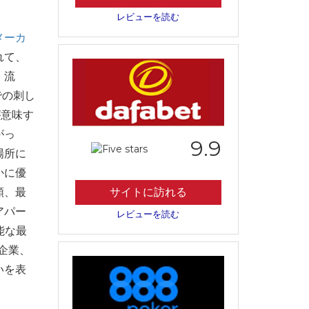
レビューを読む
メーカ
れて、
、流
での刺し
が意味す
がっ
9.9
場所に
かに優
類、最
サイトに訪れる
アパー
レビューを読む
能な最
企業、
いを表