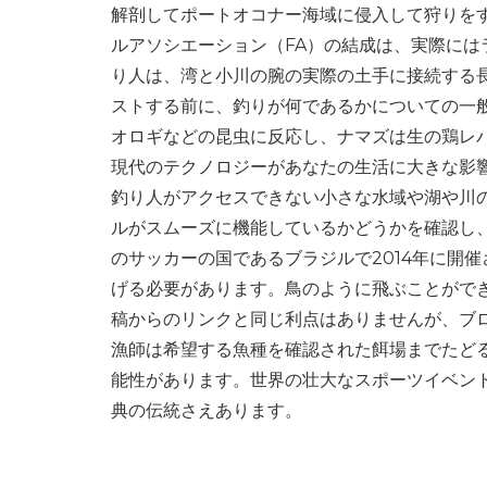
解剖してポートオコナー海域に侵入して狩りを
ルアソシエーション（FA）の結成は、実際に
り人は、湾と小川の腕の実際の土手に接続する
ストする前に、釣りが何であるかについての一
オロギなどの昆虫に反応し、ナマズは生の鶏レ
現代のテクノロジーがあなたの生活に大きな影響
釣り人がアクセスできない小さな水域や湖や川
ルがスムーズに機能しているかどうかを確認し
のサッカーの国であるブラジルで2014年に開
げる必要があります。鳥のように飛ぶことがで
稿からのリンクと同じ利点はありませんが、ブ
漁師は希望する魚種を確認された餌場までたど
能性があります。世界の壮大なスポーツイベン
典の伝統さえあります。