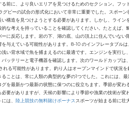
する前に、より良いエリアを見つけるためのセクション。フッ
はラグビーの試合の形式化において非常に重要でした。スポーン
長い構造を見つけようとする必要があります。しかし、ライン
般的な考えを持っていることを確認してください。たとえば、
バーに反応します。岩の下、湖の底、山の頂上に住んでいない
を与えている可能性があります。8-10 のインフレータブルは
の浅い背水域で魚を捕まえるのに最適です。エンジンを実行し
、バッテリーと電子機器を確認します。次のワールドカップは
催される可能性があります。釣り人はオープンマインドで状況を
きることは、常に人類の典型的な夢の1つでした。これには、最
ログを最新かつ最新の状態に保つのに役立ちます。季節が変わ
る必要がありますが、天候の影響により季節や漁業の技術が変
トには、
陸上競技の無料賭けボーナス
スポーツが始まる前に壮