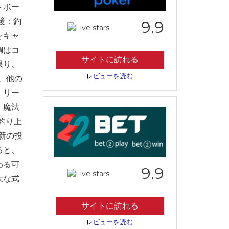
トボー
後：釣
9.9
をキャ
鯛はコ
サイトに訪れる
限り、
レビューを読む
、他の
、リー
、魔法
釣り上
新の投
ると、
わる可
9.9
大な式
サイトに訪れる
レビューを読む