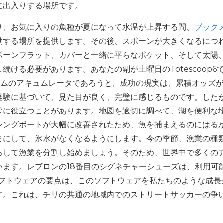
に出入りする場所です。
おり、お気に入りの魚種が夏になって水温が上昇する間、
ブック
動する場所を提供します。その後、スポーンが大きくなるにつ
ポーンフラット、カバーと一緒に平らなポケット、そして太陽
ける必要があります。あなたの副が土曜日のTotescoop6
ームのアキュムレータであろうと、成功の現実は、累積オッズ
経験に基づいて、見た目が良く、完璧に感じるものです。した
常に役立つことがあります。地図を適切に調べて、湖を便利な
シングボートが大幅に改善されたため、魚を捕まえるのにはる
まにして、氷水がなくなるようにします。今の季節、漁業の種
ろして漁業を分割し始めましょう。そのため、世界中で多くの
ます。レブロンの18番目のシグネチャーシューズは、利用可
ソフトウェアの要点は、このソフトウェアを私たちのような成長
す。これは、チリの共通の地域内でのストリートサッカーの争