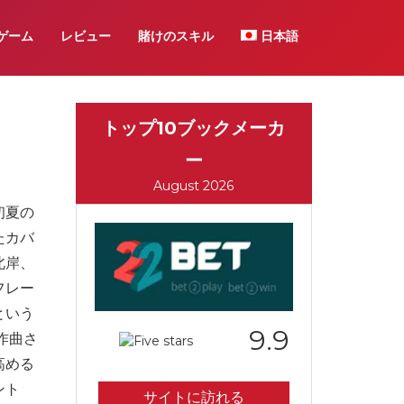
ゲーム
レビュー
賭けのスキル
日本語
トップ10ブックメーカ
ー
August 2026
初夏の
たカバ
北岸、
フレー
という
9.9
作曲さ
高める
ント
サイトに訪れる