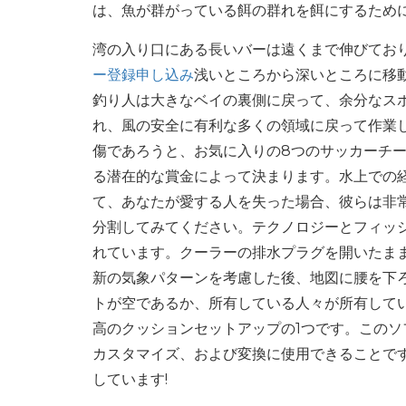
は、魚が群がっている餌の群れを餌にするため
湾の入り口にある長いバーは​​遠くまで伸びて
ー登録申し込み
浅いところから深いところに移
釣り人は大きなベイの裏側に戻って、余分なス
れ、風の安全に有利な多くの領域に戻って作業し続
傷であろうと、お気に入りの8つのサッカーチ
る潜在的な賞金によって決まります。水上での
て、あなたが愛する人を失った場合、彼らは非
分割してみてください。テクノロジーとフィッ
れています。クーラーの排水プラグを開いたま
新の気象パターンを考慮した後、地図に腰を下
トが空であるか、所有している人々が所有してい
高のクッションセットアップの1つです。この
カスタマイズ、および変換に使用できることで
しています!