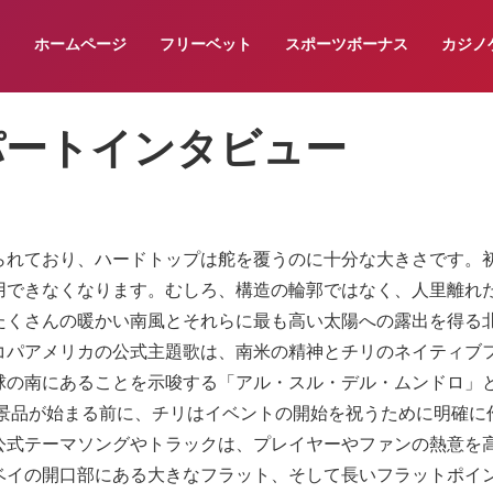
ホームページ
フリーベット
スポーツボーナス
カジノ
パートインタビュー
られており、ハードトップは舵を覆うのに十分な大きさです。
用できなくなります。むしろ、構造の輪郭ではなく、人里離れ
たくさんの暖かい南風とそれらに最も高い太陽への露出を得る
コパアメリカの公式主題歌は、南米の精神とチリのネイティブ
球の南にあることを示唆する「アル・スル・デル・ムンドロ」
の景品が始まる前に、チリはイベントの開始を祝うために明確に
公式テーマソングやトラックは、プレイヤーやファンの熱意を
ベイの開口部にある大きなフラット、そして長いフラットポイ