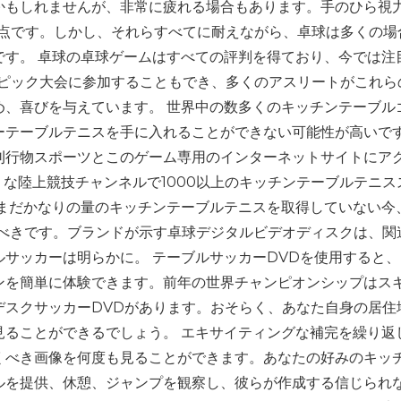
かもしれませんが、非常に疲れる場合もあります。手のひら視
利点です。しかし、それらすべてに耐えながら、卓球は多くの場
です。 卓球の卓球ゲームはすべての評判を得ており、今では注
ンピック大会に参加することもでき、多くのアスリートがこれら
め、喜びを与えています。 世界中の数多くのキッチンテーブル
ーテーブルテニスを手に入れることができない可能性が高いで
刊行物スポーツとこのゲーム専用のインターネットサイトにア
うな陸上競技チャンネルで1000以上のキッチンテーブルテニス
はまだかなりの量のキッチンテーブルテニスを取得していない今
るべきです。ブランドが示す卓球デジタルビデオディスクは、関
サッカーは明らかに。 テーブルサッカーDVDを使用すると
ンを簡単に体験できます。前年の世界チャンピオンシップはス
デスクサッカーDVDがあります。おそらく、あなた自身の居住
見ることができるでしょう。 エキサイティングな補完を繰り返
くべき画像を何度も見ることができます。あなたの好みのキッ
ルを提供、休憩、ジャンプを観察し、彼らが作成する信じられ