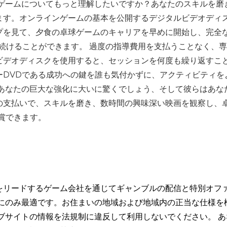
オゲームについてもっと理解したいですか？あなたのスキルを磨
ます。オンラインゲームの基本を公開するデジタルビデオディ
プを見て、夕食の卓球ゲームのキャリアを早めに開始し、完全
続けることができます。 過度の指導費用を支払うことなく、
ビデオディスクを使用すると、セッションを何度も繰り返すこ
ーDVDである成功への鍵を誰も気付かずに、アクティビティを
はあなたの巨大な強化に大いに驚くでしょう、そして彼らはあな
の支払いで、スキルを磨き、数時間の興味深い映画を観察し、
賞できます。
をリードするゲーム会社を通じてギャンブルの配信と特別オフ
トにのみ最適です。お住まいの地域および地域内の正当な仕様を
ブサイトの情報を法規制に違反して利用しないでください。 あ