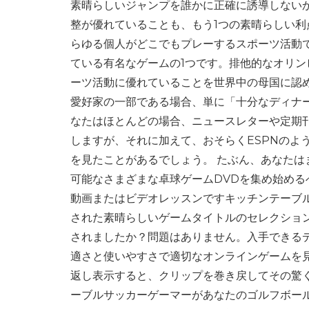
素晴らしいジャンプを誰かに正確に誘導しない
整が優れていることも、もう1つの素晴らしい
らゆる個人がどこでもプレーするスポーツ活動
ている有名なゲームの1つです。排他的なオリ
ーツ活動に優れていることを世界中の母国に認
愛好家の一部である場合、単に「十分なディナ
なたはほとんどの場合、ニュースレターや定期
しますが、それに加えて、おそらくESPNのよ
を見たことがあるでしょう。 たぶん、あなた
可能なさまざまな卓球ゲームDVDを集め始め
動画またはビデオレッスンですキッチンテーブル
された素晴らしいゲームタイトルのセレクショ
されましたか？問題はありません。入手できる
適さと使いやすさで適切なオンラインゲームを
返し表示すると、クリップを巻き戻してその驚
ーブルサッカーゲーマーがあなたのゴルフボー