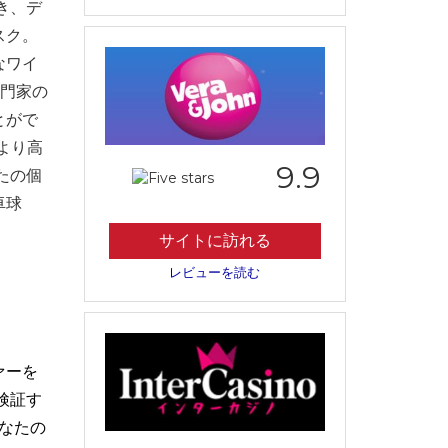
き、デ
スク。
なワイ
専門家の
とがで
より高
9.9
たの個
卓球
サイトに訪れる
レビューを読む
ァーを
検証す
なたの