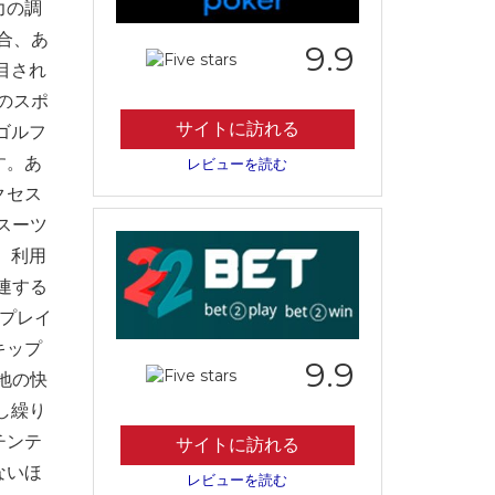
力の調
合、あ
9.9
目され
のスポ
サイトに訪れる
ゴルフ
す。あ
レビューを読む
クセス
スーツ
、利用
連する
、プレイ
キップ
9.9
地の快
し繰り
チンテ
サイトに訪れる
ないほ
レビューを読む