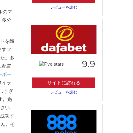
レビューを読む
ルのマ
。多分
ットを締
ますフ
した。多
9.9
に配置
ーボー
ロイラ
サイトに訪れる
しすぎ
レビューを読む
す。過
さい-
が成功す
せん。そ