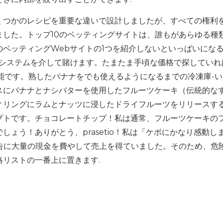
くつかのレシピを重要な違いで設計しましたが、すべての権利
した。トップ10のベッティングサイトは、誰もがあらゆる種
ベッティングWebサイトの1つを紹介しないといっぱいにな
ルシステムを介して賭けます。たまたま手頃な価格で探していれ
可能です。熟したバナナをでも使えるようになるまでの冷凍庫-
スにバナナとナシバターを使用したフルーツケーキ（伝統的な
ィリングにラムとナッツに浸したドライフルーツをリリースす
プトです。チョコレートチップ！私は通常、フルーツケーキの
ょう！ありがとう、prasetio！私は「ケボにかなり感動し
告に大量の現金を費やして売上を得ていました。そのため、危
略リストの一番上に置きます.