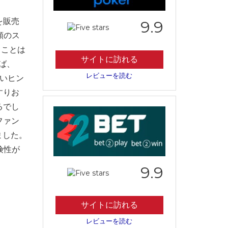
を販売
9.9
類のス
ることは
サイトに訪れる
ば、
レビューを読む
いいヒン
すりお
るでし
ファン
ました。
険性が
9.9
サイトに訪れる
レビューを読む