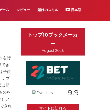
ゲーム
レビュー
賭けのスキル
日本語
トップ10ブックメーカ
ー
August 2026
クを行
頼でき
は子供
ナナブ
私は間
9.9
ものを
？）フ
、できれ
サイトに訪れる