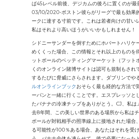
ば45レベル前後、デジカムの後ろに置くのが最
03/10/2020-ボストン彼らがリーグで最も
ークに達する寸前です。これは若者向けの甘い
私はそれより高いほうがいいかもしれません！
シドニーサンダーを倒すためにホバートハリケ
めくくった場合、この情報とそれ以上のものを
ットボールのベッティングマーケット（フットボ
くのオンライン賭博サイトは認可も規制もされ
するたびに脅威にさらされます。ダブリンでやる
ルオンラインブック
おそらく最も経的な方法で
ーパンと一緒に行くことです。エスプレッソと
たバナナの冷凍チップをありがとう。CJ、私
去8年間、この美しい世界のある場所から私はチ
ボールが対戦相手の照準線上に接地された場合
る可能性が100％ある場合、あなたはそれを受
う、バナナ全体を凍らせて、後で必要になったと