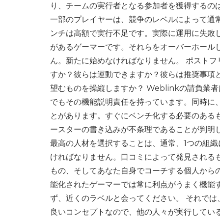
り、チームの実行者となる参加者を獲得するの
一部のプレイヤーは、競争のレベルによって通
ンチは高額で実行不足です。実際に運用に失敗
があるゲーマーです。それらをオーバーホール
ん。新たに始めなければなりません。 ポスト
すか？彼らは運動できますか？彼らは推奨事項
望むものを操縦しますか？ Weblinkの請負
でもその機能説明責任を持っています。同時に
とがあります。すぐにベンチ化する必要のある
ースターの書き込みが不条理であることが判明
最高の人材を選択することは、通常、1つの組
ければなりません。口コミによって発見されるも
もの、そしてあなた自身でコーチする個人から
能化されたゲーマーでは常に利点がうまく機能
ず、近くのラベルと会ってください。 それで
良いコンセプトなので、他の人々が実行してい