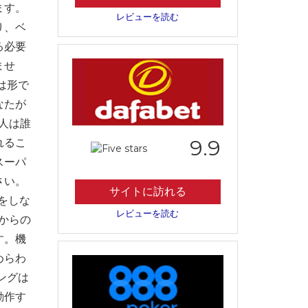
ます。
レビューを読む
り、ベ
る必要
ませ
は形で
なたが
う人は誰
9.9
れるこ
スーパ
さい。
サイトに訪れる
をしな
レビューを読む
からの
す。機
めらわ
ングは
動作す