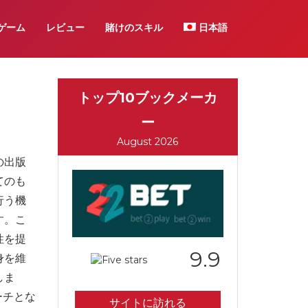
ゲーム
レビュー
賭けのスキル
日本語
トップ10ブックメーカ
ー
August 2026
の出版
てのも
行う機
す。こ
性を提
9.9
身を維
しま
ーチとな
サイトに訪れる