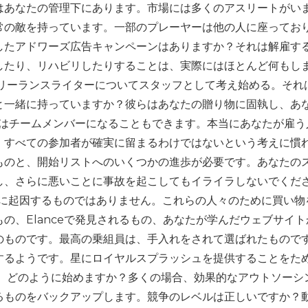
はあなたの管理下にあります。市場には多くのアスリートがい
常の敵を持っています。一部のプレーヤーは他の人に座ってお
したアドワーズ広告キャンペーンはありますか？それは解雇す
したり、リハビリしたりすることは、実際にはほとんど何もし
フリーランスライターについてスタッフとして考え始める。それ
と一緒に持っていますか？彼らはあなたの贈り物に固執し、あ
業者はチームメンバーになることもできます。本当にあなたが雇
、すべての参加者が確実に留まるわけではないという考えに慣
ものと、開始リストへのいくつかの進歩が必要です。あなたの
し、さらに悪いことに事故を起こしてもイライラしないでくだ
織に起因するものではありません。これらの人々のために買い物
の、Elanceで発見されるもの、あなたが学んだウェブサイト
のものです。最高の乗組員は、手入れをされて選ばれたもので
するようです。星にロイヤルスプラッシュを提供することをた
は、どのように始めますか？多くの場合、効果的なアウトソーシ
るものをバックアップします。競争のレベルは正しいですか？