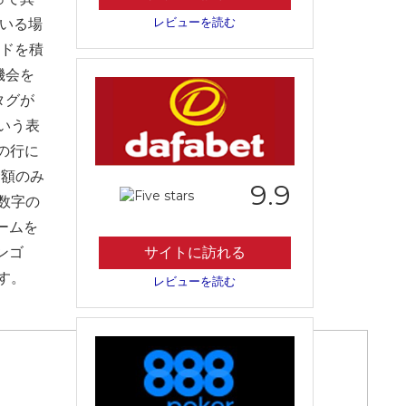
レビューを読む
ている場
ードを積
機会を
タグが
いう表
の行に
金額のみ
9.9
数字の
ームを
ンゴ
サイトに訪れる
す。
レビューを読む