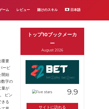
ゲーム
レビュー
賭けのスキル
日本語
トップ10ブックメーカ
ー
August 2026
の重要
バービ
を開始
の数字の
に量が
9.9
。 ビン
できる
サイトに訪れる
って異