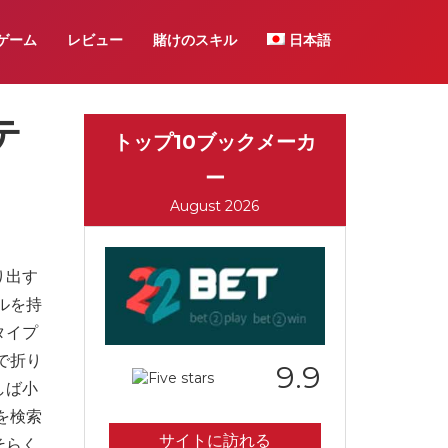
ゲーム
レビュー
賭けのスキル
日本語
テ
トップ10ブックメーカ
ー
August 2026
り出す
ルを持
タイプ
で折り
9.9
しば小
を検索
サイトに訪れる
そらく