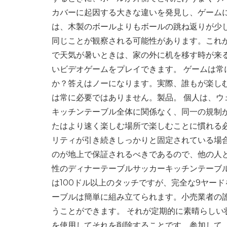
カバーに起因する大きな違いを発見し、ゲーム
は、木製のボールよりもボールの跳ね返りが少
同じことが観察される可能性があります。これ
で天気が暑いときは、家の外に机を移す時が来
いビデオゲームをプレイできます。 ゲームは
か？答えはノーになります。実際、誰もが楽しむ
は常に必要ではありません。製品。 個人は、
キッチンテーブル全体に関係なく、同一の規制
たはより速く楽しむ場所で楽しむことに慣れる
リティが引き続きしっかりと固定されている場
のが地上で保証されるべきであるので、他の人
性のディナーテーブルサッカーキッチンテーブ
は100ドル以上のタッチですが、完全な9ヤード
ーブルは簡単に組み立てられます。小売業者の
うことができます。 それが定期的に素晴らし
を使用してそれを削除することです。参加して