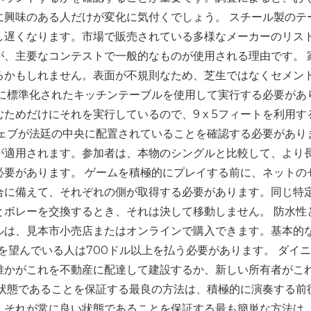
に興味のある人だけが変化に気付くでしょう。 スチール製のテ
し遅くなります。市場で販売されている多様なメーカーのリス
が、主要なコンテストで一般的なものが使用される理由です。 
るかもしれません。表面が不規則なため、芝生ではなくセメン
常に標準化されたキッチンテーブルを使用して実行する必要があ
ためだけにそれを実行しているので、9 x 5フィートを利用す
ウェブが法廷の中央に配置されていることを確認する必要があり
が適用されます。参加者は、本物のシングルと比較して、より
必要があります。 ゲームを積極的にプレイする前に、ネットの
合に備えて、それぞれの側が取得する必要があります。同じ特
とボレーを交換するとき、それは決して移動しません。 防水性
ルは、見本市小売店またはオンラインで購入できます。基本的
を望んでいる人は700ドル以上を払う必要があります。 ダイ
誰かがこれを不動産に配達して建設するか、新しい所有者がこ
い状態であることを保証する最良の方法は、積極的に演奏する前
、それが常に良い状態であることを保証する最も簡単な方法は