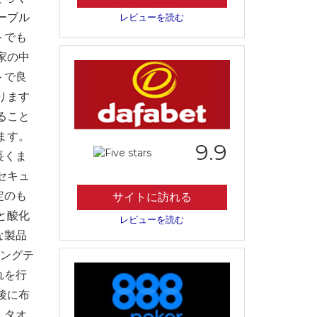
ーブル
レビューを読む
トでも
家の中
トで良
ります
ること
ます。
9.9
長くま
セキュ
定のも
サイトに訪れる
と酸化
レビューを読む
な製品
ニングテ
れを行
後に布
、タオ