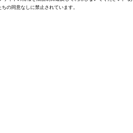
たちの同意なしに禁止されています。