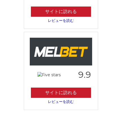
サイトに訪れる
レビューを読む
9.9
サイトに訪れる
レビューを読む