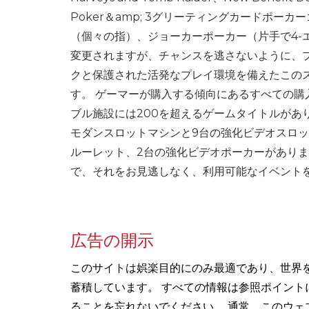
Poker＆amp; 3グリーティングカードポ
（個々の指）、ジョーカーポーカー（片手で4-
変更されますが、チャンスを逃さないように、
クと保護された活発なプレイ環境を備えたこの
す。 ゲーマーが購入する傾向にあるすべての
ブル施設には200を超えるゲームタイトルがあ
モダンスロットマシンと9台の強化ビデオスロ
ルーレット、2台の強化ビデオポーカーがあり
で、それをお見逃しなく、利用可能なイベント
広告の開示
このサイトは娯楽目的にのみ最適であり、世界
蓄積しています。 すべての情報は参照ポイン
ることを忘れないでください。 通常、このウェ