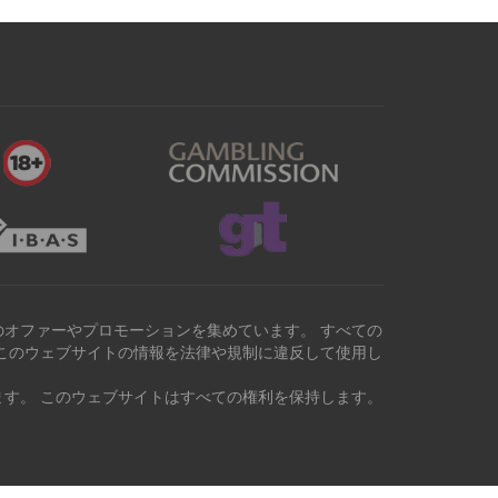
オファーやプロモーションを集めています。 すべての
このウェブサイトの情報を法律や規制に違反して使用し
す。 このウェブサイトはすべての権利を保持します。