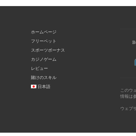
ホームページ
フリーベット
スポーツボーナス
カジノゲーム
レビュー
賭けのスキル
日本語
このウ
情報は
ウェブ