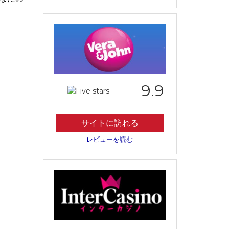
9.9
サイトに訪れる
レビューを読む