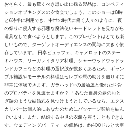
おそらく、最も驚くべき思い出に残る製品は、コンペティ
ションオブキングスの夕食会でしょう。このショーは8時
と6時半に利用でき、中世の時代に働く人々のように、夜
の祭りに侵入する邪悪な魔法使いモードレッドを見ながら
道具なしで食べようとします。このプレゼントはとても楽
しいもので、ターゲットオーディエンスの関与に大きく依
存しています。 円卓ビュッフェ、キャメロットのステー
キハウス、リーガレイタリア料理、シャーウッドウッドラ
ンドカフェなどの料理の選択肢が数多くあるため、ギャン
ブル施設やモーテルの料理はセレブや馬の助けを借りずに
非常に体験できます。ガラハッドirの居酒屋と優れたRi骨
のプロパティを見渡せますか？ 「あなた自身の夢のおと
ぎ話のような結婚式を見つけようとしているなら、エクス
カリバーは個人的にあなたのためにパッケージ契約を結ん
でいます。また、結婚する中世の衣装を雇うこともできま
す。ウェディングパーティーの価格は、約400ドルと大臣