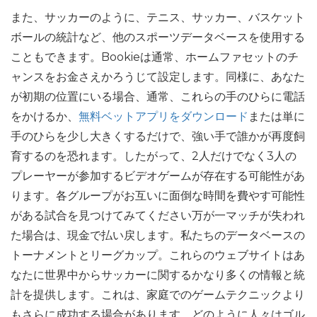
また、サッカーのように、テニス、サッカー、バスケット
ボールの統計など、他のスポーツデータベースを使用する
こともできます。Bookieは通常、ホームファセットのチ
ャンスをお金さえかろうじて設定します。同様に、あなた
が初期の位置にいる場合、通常、これらの手のひらに電話
をかけるか、
無料ベットアプリをダウンロード
または単に
手のひらを少し大きくするだけで、強い手で誰かが再度飼
育するのを恐れます。したがって、2人だけでなく3人の
プレーヤーが参加するビデオゲームが存在する可能性があ
ります。各グループがお互いに面倒な時間を費やす可能性
がある試合を見つけてみてください万が一マッチが失われ
た場合は、現金で払い戻します。私たちのデータベースの
トーナメントとリーグカップ。これらのウェブサイトはあ
なたに世界中からサッカーに関するかなり多くの情報と統
計を提供します。これは、家庭でのゲームテクニックより
もさらに成功する場合があります。どのように人々はゴル