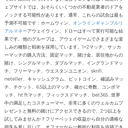
ェブサイトでは、おそらくいくつかの不動産業者のドアを
ノックする可能性があります。通常、これらの試合は最も
予測不可能です：ホームウィン、
オンラインギャンブルリ
アルマネー
アウェイウィン、ドローはすべて実行可能な結
果です。他のグループは、アウェイゲームでさまざまな楽
しみの種類と戦術を採用しています。1×2マッチ、サッカ
ーマッチの購入方法、固定マッチ、賭け金、居住地からの
賭け、シングルマッチ、ダブルマッチ、イングランドマッ
チ、フリーマッチ、ウエスタンユニオン、skrill、
neteller、キャッシュグラム、ビットコイン、確認みマッ
チ、チケット、6.5以上のマッチ、確かに奇数、コンボマ
ッチ、ht ftマッチ、フィックスドマッチ、bet365…世界
中の満足したコスチューマー。非常に多くのウェルカムプ
レゼントと無料の賭けにアクセスできるので、2つ以上を
試してみませんか？フリーベットの収益から自分の適格な
損失を差し引いて、オファーから一般的な利益を追跡でき