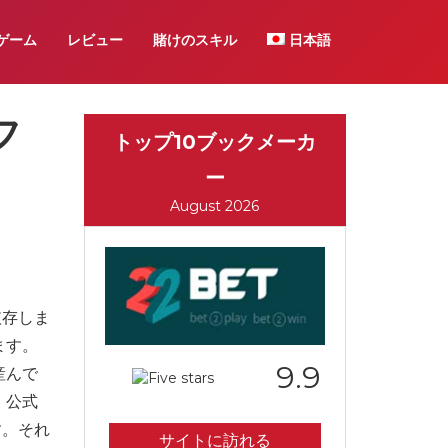
ゲーム
レビュー
賭けのスキル
日本語
フ
トップ10ブックメーカ
ー
August 2026
依存しま
ます。
9.9
産んで
。公式
す。それ
サイトに訪れる