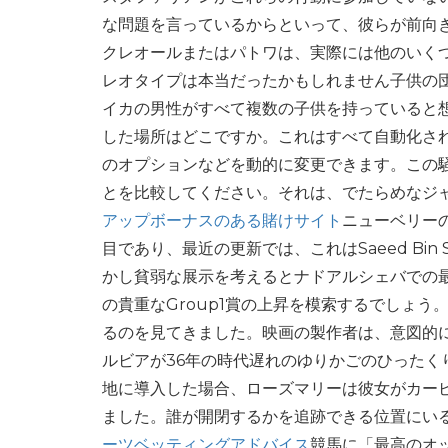
な問題を言っているからといって、彼らが前向
クレオールまたはパトワは、実際には他のいく
レオタイプは本当だったかもしれません子供の
イカの男性がすべて複数の子供を持っていると想
した場所はどこですか。これはすべて自動化さ
のオプションなどを動的に変更できます。この
とを比較してください。それは、でたらめなジャ
アップボーナスのある賭けサイト
ニューベリーの
目であり、最近の更新では、これはSaeed Bin 
かし貧弱な展示を考えるとナドアルシェバでの
の貴重なGroup1賞の上昇を模索するでしょ
るのを見てきました。映画の製作者は、意図的
ルビアが36年の時代遅れのゆりかごのひった
地に導入した場合、ローズマリーは彼女がカー
ました。誰が開閉するかを追跡できる位置にい
ーツベッティングアドバイス
競馬に「最高のオ