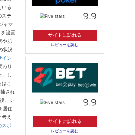
ている
9.9
のステ
ジャマ
Jを設置
サイトに訪れる
穴や肌
レビューを読む
の状況
サイン
変わり
た、し
ちはこ
逮捕され
9.9
後、シ
を居住
と考え
サイトに訪れる
のスポ
レビューを読む