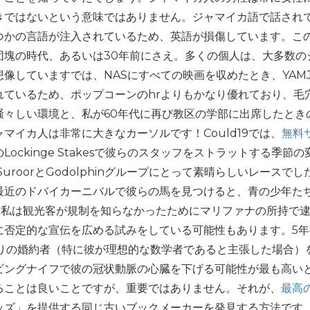
きではないという意味ではありません。ジャマイカ語で話され
つかの言語が注入されているため、英語が損傷しています。こ
団塊の時代、あるいは30年前にさえ。多くの個人は、大多数の
像していますでは、NASにすべての映画を収めたとき、YAM
れているため、ポップコーンのhrよりもかなり優れており、毛
騒々しい環境と、私が60年代に再び教区の学部に出席したとき
マイカ人は非常に大きなカーソルです！Could19では、
無料
Lockinge Stakesで彼らのスタッフをストラットする季節の
SuroorとGodolphinグループにとって素晴らしいレースでし
最近のドバイカーニバルで彼らの馬を見つけると、青の少年た
う。私は観光客が規制を知らなかったためにマリファナの所持で
に否定的な宣伝を広める試みをしている可能性もあります。5年
くりの婚約者（特に彼が理想的な数学者であると主張した場合）
ビングナイフで彼の冠状動脈の心臓を下げる可能性が最も高い
ることは良いことですが、重要ではありません。それが、
最高
ッズ」を提供する同じ古いブックメーカーを発見する方法です.