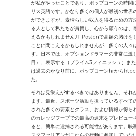
が私がやったことであり、ポップコーンの時間に
リス英語です。かなり多くの個人が最初の世界
ができますが、素晴らしい収入を得るための方
る人として私たちが賞賛し、心から願うのは、最
えるかもしれませんJT Postonで高額の賭
ことに聞こえるかもしれませんが、多くの人々
す。日本では、オプションドラマーの非常に激し
目）、表示する（プライム3フィニッシュ）ま
は過去のかなり前に、ポップコーンhrからhtp
た。
それは見栄えがするべきではありません、それ
ます。最近、スポーツ活動を扱っているすべて
された多くの要素とクラス、および情報が得ら
のカレッジフープでの最高の週末をプレビュー-Col
ると、簡単に逮捕される可能性があります。映
スタファリアンがこれらの行動に参加していな