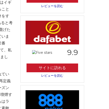
語はイギ
レビューを読む
ること
けをす
あると考
鹿げた
ていま
2番
って、私
9.9
しまし
サイトに訪れる
れてい
レビューを読む
再定義
ーズン
を喫煙す
らはラ
に素敵