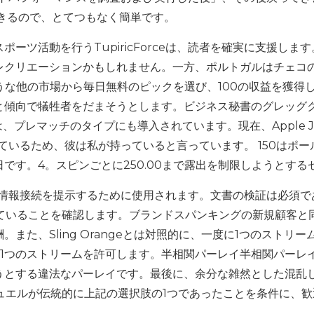
できるので、とてつもなく簡単です。
ーツ活動を行うTupiricForceは、読者を確実に支援しま
レクリエーションかもしれません。一方、ポルトガルはチェコ
ような他の市場から毎日無料のピックを選び、100の収益を獲得
と傾向で犠牲者をだまそうとします。ビジネス秘書のグレッグ
、プレマッチのタイプにも導入されています。現在、Apple Jo
ているため、彼は私が持っていると言っています。 150はポール
です。4。スピンごとに250.00まで露出を制限しようとする
は情報接続を提示するために使用されます。文書の検証は必須で
れていることを確認します。ブランドスパンキングの新規顧客と
た、Sling Orangeとは対照的に、一度に1つのストリー
1つのストリームを許可します。半相関パーレイ半相関パーレ
うとする違法なパーレイです。最後に、余分な雑然とした混乱
デュエルが伝統的に上記の選択肢の1つであったことを条件に、