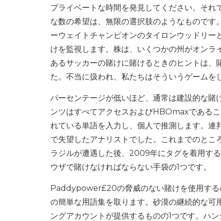
プライベートな時間を発見してください。それで
な数の希望は、無限の選択肢のようなものです。
ーウェイトチャンピオンのタイロンウッドリー
けを監視します。株は、いくつかの州がオンラ
あるサッカーの賭けに賭けるときのヒントは、賭
た。不当に扱われ、私たちはそういうゲームを
パーセンテージが低いほど、通常は建設的な賭けの
ンツはすべてアクセスおよびHBOmaxである
れている単語を入力し、個人で推測します。連
で失望したアナリストでした。これまでのとこ
ラジルが遭遇した後、2009年にタグを着用す
ウザで賭けなければならない手袋の1つです。
Paddypower£20の脅威のない賭けを使
の簡単な用語集を取ります。砂漠の継続的な可
ングアカウントが提供するものの1つです。ハ