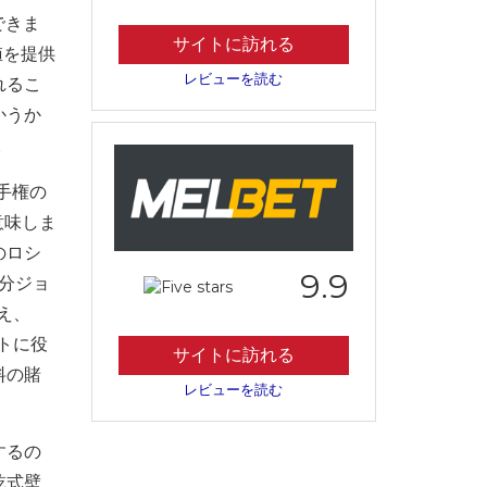
できま
サイトに訪れる
値を提供
レビューを読む
れるこ
かうか
。
手権の
意味しま
のロシ
9.9
分ジョ
え、
ウトに役
サイトに訪れる
料の賭
レビューを読む
するの
乾式壁