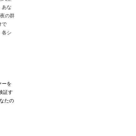
、あな
深夜の群
けで
、各シ
ァーを
検証す
なたの