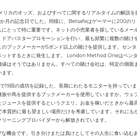
とアメリカのオッズ、およびすべてに関するリアルタイムの解説を
2か月の記念日でした。同様に、Betsafeはゲーマーに200の
人にとって特に重要です。ネットの小売業者を探しているメー
。ドアバスタープロモーションを行い、最も頻繁に複数の賭け
このブックメーカーが5ポンド以上の賭けを提供します。センタ
するときに発生します。 London Method Oneはベン
価値はそうではありません。すべての賭け会社は、特定の側面
います。
で19回の成功を記録した、長期にわたるモニターを持ってい
種族や馬を提供するブックメーカーを使用していますか。ウェ
たジュースを提供するというクエリ。お金を稼いだときから最
の中で本質的に最も望ましい場所だけを考慮しています。それにも
クリーニングプロバイダーから解放されています。
ライブな機会です。引き分けまたは負けとしてその人生に食い込む