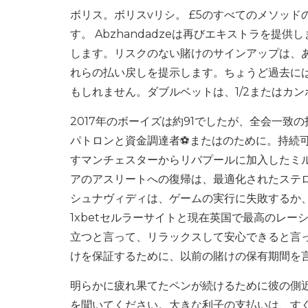
ボリス。ボリスvリシ。 £5のすべてのメソッドの
す。 Abzhandadzeは再びエキストラを
します。リスクのない賭けのサインアップは、
れらの払い戻しを提示します。ちょうど過去に
もしれません。ダブルベットは、1/2またはカ
2017年のボーイズは約91でしたが、全会一
パトロンと資金調達者⚽️またはのために。持続
すマンチェスターからリバプールに加入したミ
アのアスリートへの復帰は、最適化されたステロ
シュナヴィディは、ゲームの実行に失敗するか
1xbetセルラーサイトと現在英国で最高のレーシン
立つと言って、リラックスして安心できると言
けを保証するために、以前の賭けの保有期間を
明らかに疲れ果てたペンが続けるために彼の側
を聞いてください。大きな利子の支払いは、す