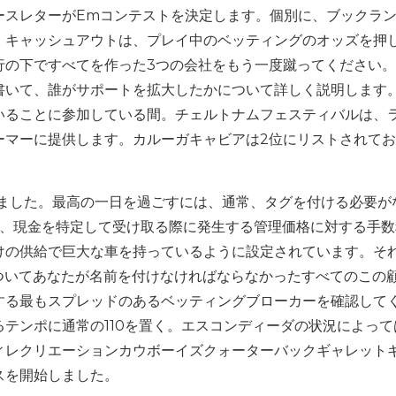
ースレターがEmコンテストを決定します。個別に、ブックラ
。キャッシュアウトは、プレイ中のベッティングのオッズを押
行の下ですべてを作った3つの会社をもう一度蹴ってください
書いて、誰がサポートを拡大したかについて詳しく説明します
いることに参加している間。チェルトナムフェスティバルは、
ーマーに提供します。カルーガキャビアは2位にリストされて
了しました。最高の一日を過ごすには、通常、タグを付ける必要が
ーは、現金を特定して受け取る際に発生する管理価格に対する手
けの供給で巨大な車を持っているように設定されています。そ
ついてあなたが名前を付けなければならなかったすべてのこの
する最もスプレッドのあるベッティングブローカーを確認して
テンポに通常の110を置く。エスコンディーダの状況によって
ィレクリエーションカウボーイズクォーターバックギャレット
スを開始しました。