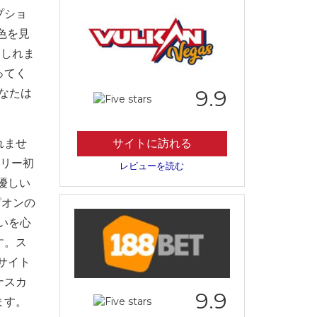
プショ
色を見
もしれま
ってく
9.9
あなたは
れませ
サイトに訪れる
ザリー初
レビューを読む
に優しい
ピオンの
使いを心
す。ス
サイト
ナスカ
9.9
ます。