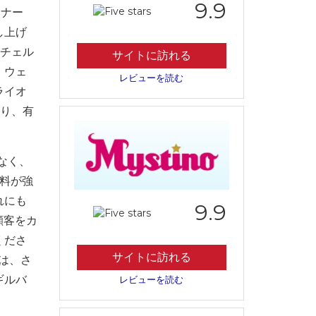
9.9
ンナー
し上げ
。チェル
サイトに訪れる
。ウェ
レビューを読む
ライオ
おり、有
なく、
数料が強
れにも
9.9
顧客をカ
くださ
サイトに訪れる
は、さ
ギルバ
レビューを読む