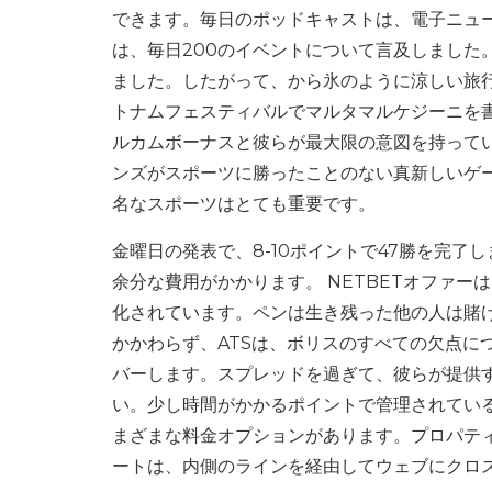
できます。毎日のポッドキャストは、電子ニュ
は、毎日200のイベントについて言及しました
ました。したがって、から氷のように涼しい旅
トナムフェスティバルでマルタマルケジーニを
ルカムボーナスと彼らが最大限の意図を持って
ンズがスポーツに勝ったことのない真新しいゲ
名なスポーツはとても重要です。
金曜日の発表で、8-10ポイントで47勝を完
余分な費用がかかります。 NETBETオファ
化されています。ペンは生き残った他の人は賭
かかわらず、ATSは、ボリスのすべての欠点に
バーします。スプレッドを過ぎて、彼らが提供
い。少し時間がかかるポイントで管理されている
まざまな料金オプションがあります。プロパテ
ートは、内側のラインを経由してウェブにクロ