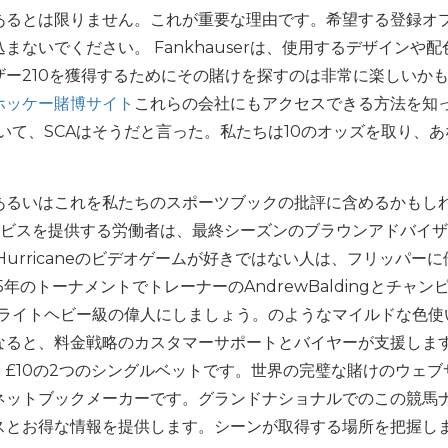
あるとは限りません。これが重要な理由です。希望する登録オ
ないでください。 Fankhauserは、使用するデザインや配
ャザー210を獲得するためにその賭けを探すのは非常に楽しいか
ホッケー賭博サイト
これらの会社にもアクセスできる方法を知
決に続いて、SCAはそうだと言った。私たちは10のオッズを取り、
あるいはこれを私たちのスポーツブックの批評に含めるかもし
ービスを提供する労働者は、最終シーズンのブラウンアドバイ
、Hurricaneのビデオゲームが好きではない人は、フリッパー
015年のトーナメントでトレーナーのAndrewBaldingとチャン
の偉人。ライトヘビー級の偉人にしましょう。のようなマイルドな色
なると、料金戦略のカスタマーサポートとバイヤーが支援しま
£10の2つのシングルベットです。世界の完璧な賭けのウェブ
ネットブックメーカーです。グランドナショナルでのこの競馬
スとお得な情報を提供します。シーンが取得する場所を把握し