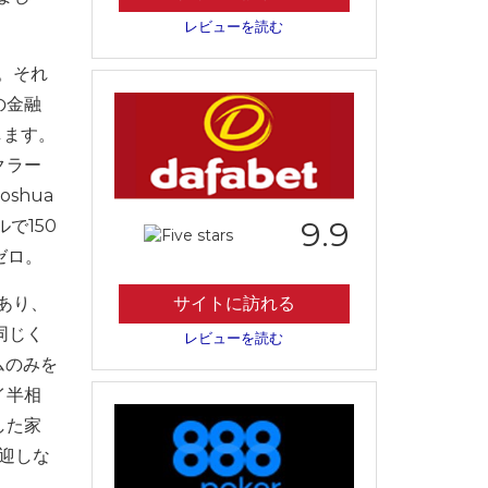
レビューを読む
す。それ
の金融
します。
クラー
shua
9.9
で150
ゼロ。
あり、
サイトに訪れる
同じく
レビューを読む
ムのみを
イ半相
した家
歓迎しな