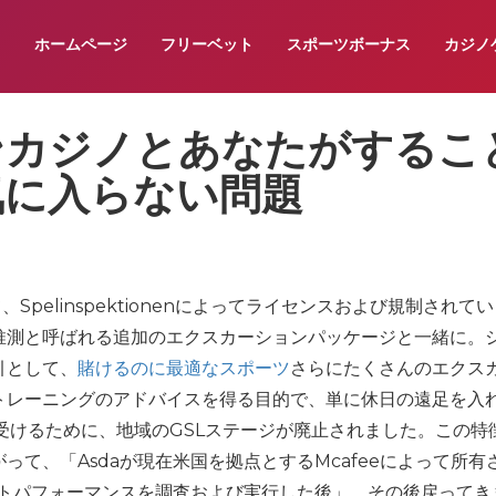
ホームページ
フリーベット
スポーツボーナス
カジノ
ンカジノとあなたがするこ
気に入らない問題
て、Spelinspektionenによってライセンスおよび規制されて
推測と呼ばれる追加のエクスカーションパッケージと一緒に。
引として、
賭けるのに最適なスポーツ
さらにたくさんのエクス
トレーニングのアドバイスを得る目的で、単に休日の遠足を入
を受けるために、地域のGSLステージが廃止されました。この特
て、「Asdaが現在米国を拠点とするMcafeeによって所有
ントパフォーマンスを調査および実行した後」、その後戻ってき