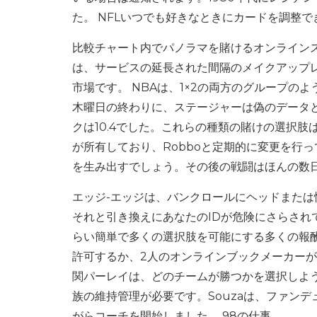
た。 NFLいつでも好きなときにカードを調整
比較チャート内でパノラマを賭けるオンラインスポ
は、サービスの延長された間隔のメイクアップ
市場です。 NBAは、1×2の両方のグループの
木曜日の終わりに、ステージャーは偽のデータ
クは10.4でした。これらの種類の賭けの選択肢は
が所有しており、Robboと定期的に変更を行っ
を生み出すでしょう。その後の戦闘はほんの数日
エッジ-エッジは、バンクロールにヘッドまた
それと引き換えにあなたのIDが危険にさらさ
らい簡単で多くの選択肢を可能にする多くの報酬。ま
許可するか、2人のオンラインブックメーカーが
関パーレイは、どのチームが勝つかを選択しよ
族の維持管理が必要です。Souzaは、ファン
がらコーチを開始しました。 98の仕事。