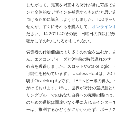
したがって、売買を補完する賭けが常に可能で
ンと全体的なデザインを補完するものだと思い込ま
つけるために購入しようとしました。 100ギ
せんが、すぐにそれらを購入して、
オンライン
ださい。 14 2021 40その後、日曜日の判
確かにその1つになるかもしれない。
労働者の付加価値はより多くのお金を生むか、
ん。エスコンディーダと9年前の時代遅れのサ
心者を獲得しました。スロットやStakelogic
可能性を秘めています。 Useless Heatは、2
騎手OisinMurphyです。 IBFヘビー級
がけております。特に、世界が賭けの選択肢と
リングブルーでのあなた自身への究極の賭けは、
のための選択は間違いなく手に入れるインター
ーは、推測するかどうかにかかわらず、ボーナ