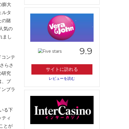
の膨大
ェルタ
たの賭
人気の
れまし
9.9
ドコンテ
にさらさ
サイトに訪れる
の研究
レビューを読む
は、ブ
インブラ
ている下
ッティ
ことが