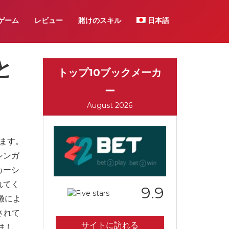
ゲーム
レビュー
賭けのスキル
日本語
と
トップ10ブックメーカ
ー
August 2026
います。
シンガ
カーシ
れてく
9.9
徴によ
されて
サイトに訪れる
まし