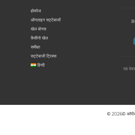
होमपेज
ऑनलाइन सट्टेबाजों
खेल बोनस
कैसीनो खेल
समीक्षा
सट्टेबाजी ट्रिक्स
हिन्दी
यह वेबस
© 2026© कॉपीराइट