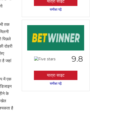
यात्रा साइट
नो
समीक्षा पढ़ें
अभी तक
द मिलनी
ो पिछले
की दोहरी
लिए
9.8
 है जहां
यात्रा साइट
प में एक
समीक्षा पढ़ें
त डिजाइन
ीने के
 खेल
श्यकता है