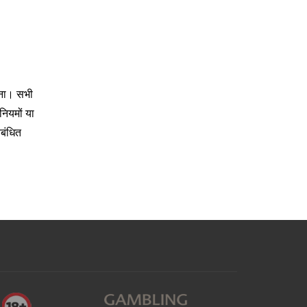
रना। सभी
नियमों या
िबंधित