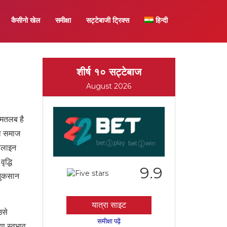
कैसीनो खेल
समीक्षा
सट्टेबाजी ट्रिक्स
हिन्दी
शीर्ष १० सट्टेबाज
August 2026
 मतलब है
षा समाज
ऑनलाइन
द्धि
9.9
 नुकसान
यात्रा साइट
उसे
समीक्षा पढ़ें
या स्वभाव