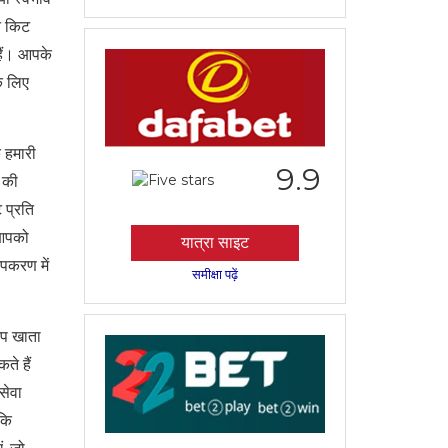
न किट
हैं। आपके
े लिए
 हमारी
9.9
 की
 प्रति
 आपको
यात्रा साइट
पकरण में
समीक्षा पढ़ें
आप खाता
ते हैं
सेवा
ंकि