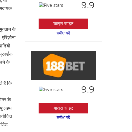
, जो
9.9
रामदायक
यात्रा साइट
 भुगतान के
समीक्षा पढ़ें
 एरिज़ोना
ाड़ियों
प्रदर्शक
लने के
े हैं कि
9.9
रोनर के
म फुलहम
यात्रा साइट
 आयोजित
समीक्षा पढ़ें
ांडेड