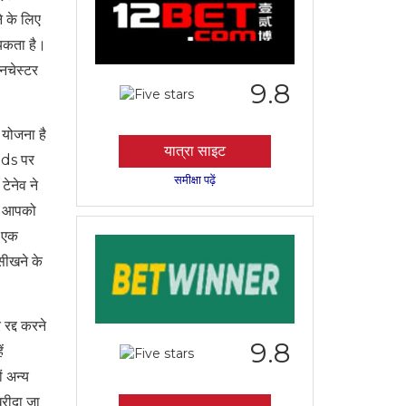
े के लिए
्यकता है।
ैनचेस्टर
9.8
ी योजना है
यात्रा साइट
ods पर
समीक्षा पढ़ें
टेनेव ने
ैं आपको
र एक
 सीखने के
रद्द करने
9.8
ं
ं अन्य
खरीदा जा