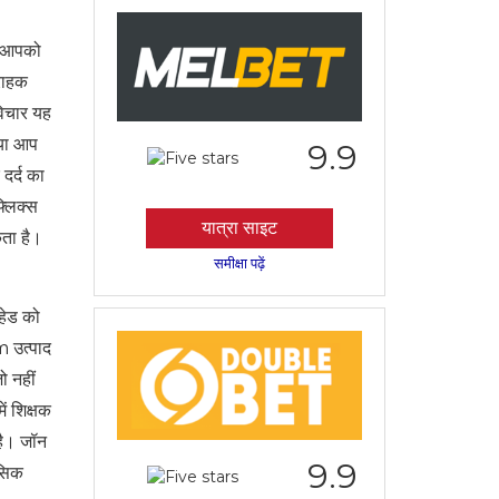
शा आपको
्राहक
विचार यह
्या आप
9.9
दर्द का
्लिक्स
यात्रा साइट
कता है।
समीक्षा पढ़ें
हेड को
m उत्पाद
ो नहीं
ें शिक्षक
 है। जॉन
9.9
ासिक