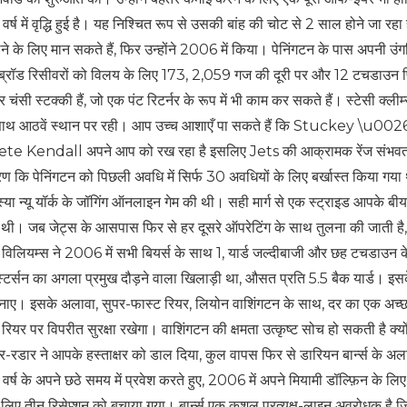
 में वृद्धि हुई है। यह निश्चित रूप से उसकी बांह की चोट से 2 साल होने जा रहा ह
के लिए मान सकते हैं, फिर उन्होंने 2006 में किया। पेनिंगटन के पास अपनी उंग
। ब्रॉड रिसीवरों को विलय के लिए 173, 2,059 गज की दूरी पर और 12 टचडाउन 
ी स्टक्की हैं, जो एक पंट रिटर्नर के रूप में भी काम कर सकते हैं। स्टेसी क्लीम
्ड के साथ आठवें स्थान पर रही। आप उच्च आशाएँ पा सकते हैं कि Stuckey \u002
र्ड Pete Kendall अपने आप को रख रहा है इसलिए Jets की आक्रामक रेंज संभव
 कि पेनिंगटन को पिछली अवधि में सिर्फ 30 अवधियों के लिए बर्खास्त किया गया
मस्या न्यू यॉर्क के जॉगिंग ऑनलाइन गेम की थी। सही मार्ग से एक स्ट्राइड आपके बीय
ी। जब जेट्स के आसपास फिर से हर दूसरे ऑपरेटिंग के साथ तुलना की जाती है,
 विलियम्स ने 2006 में सभी बियर्स के साथ 1, यार्ड जल्दीबाजी और छह टचडाउन 
र्सन का अगला प्रमुख दौड़ने वाला खिलाड़ी था, औसत प्रति 5.5 बैक यार्ड। इस
 बनाए। इसके अलावा, सुपर-फास्ट रियर, लियोन वाशिंगटन के साथ, दर का एक अच्छ
रियर पर विपरीत सुरक्षा रखेगा। वाशिंगटन की क्षमता उत्कृष्ट सोच हो सकती है क्य
डार ने आपके हस्ताक्षर को डाल दिया, कुल वापस फिर से डारियन बार्न्स के अल
र्ष के अपने छठे समय में प्रवेश करते हुए, 2006 में अपने मियामी डॉल्फ़िन के लि
के लिए तीन रिसेप्शन को बचाया गया। बार्न्स एक कुशल प्रत्यक्ष-लाइन अवरोधक है जि