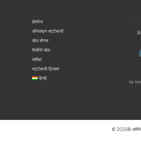
होमपेज
ऑनलाइन सट्टेबाजों
खेल बोनस
कैसीनो खेल
समीक्षा
सट्टेबाजी ट्रिक्स
हिन्दी
यह वेबस
© 2026© कॉपीराइट