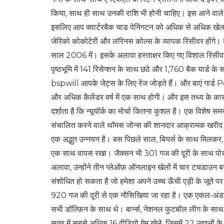
किया, साथ ही साथ उनकी राशि भी होनी चाहिए। इस आने वाले वर्ष
इसलिए आप क्वार्टरबैक चाड पेनिंगटन को अधिक से अधिक खेलने 
जेरिको कोकोटेरी और लॉरेनस कोल्स के व्यापक रिसीवर होंगे
साल 2006 में। इसके अलावा हस्ताक्षर किए गए विशाल रिसीवर चंस
पृष्ठभूमि में 141 रिसेप्शन के साथ छठे और 1,760 बैक यार
bspwill आपके जेट्स के लिए रेंज जोड़ते हैं। और बाएं गा
और अधिक कैलेंडर वर्ष में एक साथ होगी। और इस तथ्य के कारण
दर्शाता है कि न्यूयॉर्क का मोर्चा कितना कुशल है। एक विशेष स
संचालित करने वाले थॉमस जोन्स की शानदार आक्रामक खरीद थ
एक अद्भुत उन्नयन है। बस पिछले साल, बियर्स के साथ मिलकर,
एक साथ वापस रखा। जैक्सन भी 301 गज की दूरी के साथ पोस्ट
अलावा, उन्होंने तीन प्लेऑफ़ ऑनलाइन खेलों में चार टचडाउन
संशोधित हो सकता है जो हमेशा अपने उच्च ऊँची एड़ी के जूते पर 
920 गज की दूरी से एक नौसिखिया जा रहा है। एक एकल-अंडर-र
सभी डॉल्फ़िन के साथ थे। बार्न्स, नेशनल फुटबॉल लीग के साथ व
सत्र में सबसे अधिक 16 वीडियो गेम खेले, जिसमें 22 उद्यानों 