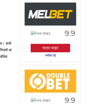
9.9
रना। सभी
यात्रा साइट
नियमों या
समीक्षा पढ़ें
िबंधित
9.9