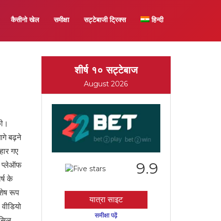
कैसीनो खेल
समीक्षा
सट्टेबाजी ट्रिक्स
हिन्दी
शीर्ष १० सट्टेबाज
August 2026
की।
गे बढ़ने
हार गए
9.9
 प्लेऑफ
्ष के
शेष रूप
यात्रा साइट
 वीडियो
समीक्षा पढ़ें
ासिल