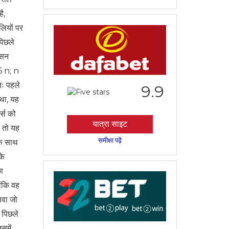
ै,
लियों पर
पिछले
्सन
6 n; n
तः पहले
9.9
 था, यह
र्स को
यात्रा साइट
 तो यह
समीक्षा पढ़ें
के साथ
के
ा
ोंकि वह
ावा जो
ए पिछले
समें