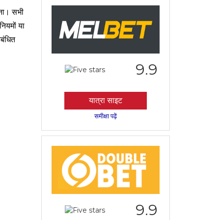
रना। सभी
नियमों या
िबंधित
9.9
यात्रा साइट
समीक्षा पढ़ें
9.9