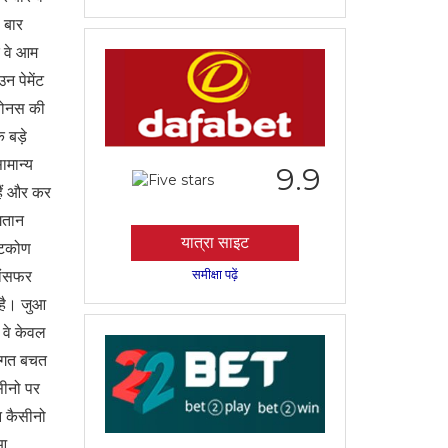
 बार
द वे आम
न पेमेंट
 बोनस की
 बड़े
ामान्य
9.9
 हैं और कर
गतान
यात्रा साइट
्टिकोण
समीक्षा पढ़ें
रांसफर
 है। जुआ
 वे केवल
लागत बचत
सीनो पर
न कैसीनो
ुआ