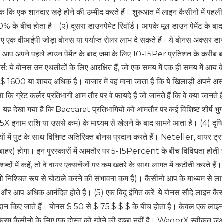
क ​​कि एक शानदार खड़े होने की उम्मीद करते हैं। शुरुआत में लाइन कैसीनो में पहली
े बीच होता है। (२) दूसरा डाउनपेमेंट रिवॉर्ड। आपके मूल डाउन पेमेंट के बा
ए एक वीआईपी जोड़ा बोनस या पर्याप्त रोलर लाभ दे सकते हैं। ये बोनस अक्सर डाउ
ते हैं। आप अपने पहले डाउन पेमेंट के बाद जमा के लिए 10-15Per प्रतिशत के करीब
स: ये बोनस उन एथलीटों के लिए आरक्षित हैं, जो एक समय में एक ही समय में आय के
$ 1600 या शायद अधिक है। बाजार में यह माना जाता है कि ये खिलाड़ी अपने अस
ा कि ग्रेट कर्लर प्रतिभागी आम तौर पर वे फायदे हैं जो जानते हैं कि वे क्या जानते
ट: यह देखा गया है कि Baccarat प्रतिभागियों को आमतौर पर कई विशिष्ट शीर्ष भु
25X इनाम राशि या उससे कम) के माध्यम से खेलने के बाद सामने आता है। (4) दृष
 में पुट के साथ विशिष्ट अतिरिक्त बोनस प्रदान करते हैं। Neteller, वायर ट्
बाहर) होगा। इन पुरस्कारों में आमतौर पर 5-15Percent के बीच विविधता होती
दों में कहें, तो वे वायर एक्सचेंजों पर कम खतरे के साथ लागत में कटौती करते हैं।
 जो निश्चित रूप से घोटाले करने की संभावना कम हैं)। कैसीनो आप के माध्यम से 
है और आप अधिक आनंदित होते हैं। (5) एक बिंदु इंगित करें: ये बोनस सौदे लाइन कै
्रदान किए जाते हैं। बोनस $ 50 से $ 75 $ $ $ के बीच होता है। केवल एक लाइ
क्रम कैसीनो के लिए एक दोस्त को खोने की इच्छा नहीं है। WagerX स्वीकृत ज