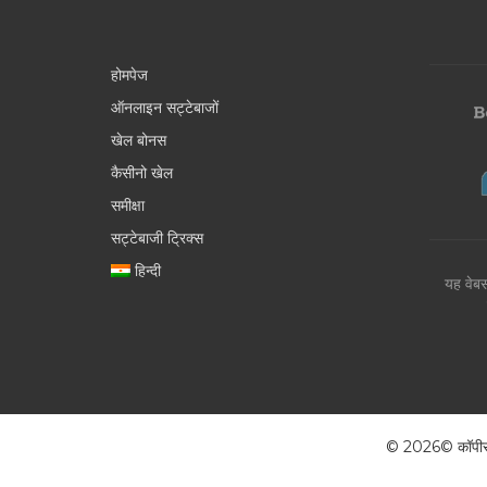
होमपेज
ऑनलाइन सट्टेबाजों
खेल बोनस
कैसीनो खेल
समीक्षा
सट्टेबाजी ट्रिक्स
हिन्दी
यह वेबस
© 2026© कॉपीराइट