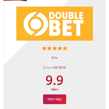
£१०
£१०० तक बोनस
9.9
समीक्षा
यात्रा साइट