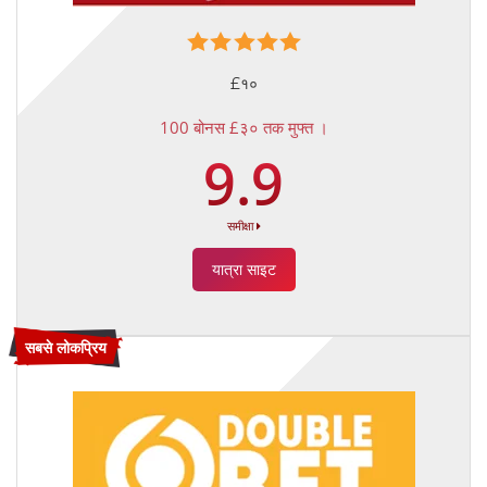
£१०
100 बोनस £३० तक मुफ्त ।
9.9
समीक्षा
यात्रा साइट
सबसे लोकप्रिय