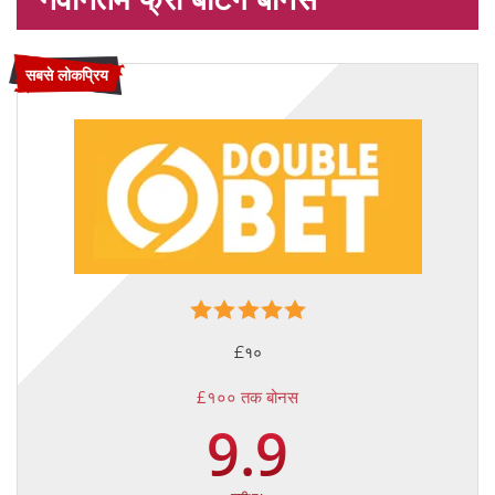
सबसे लोकप्रिय
£१०
£१०० तक बोनस
9.9