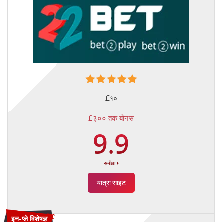
£१०
£३०० तक बोनस
9.9
समीक्षा
यात्रा साइट
इन-प्ले विशेषज्ञ