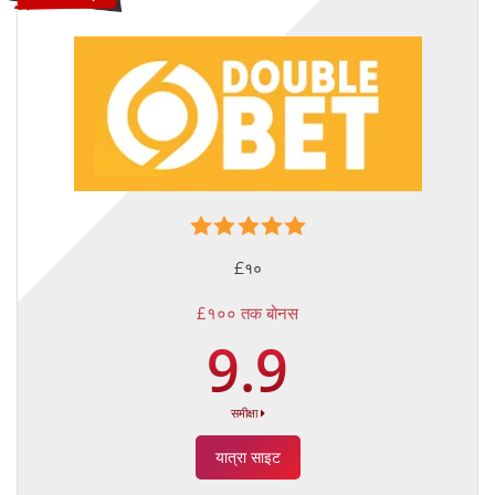
£१०
£१०० तक बोनस
9.9
समीक्षा
यात्रा साइट