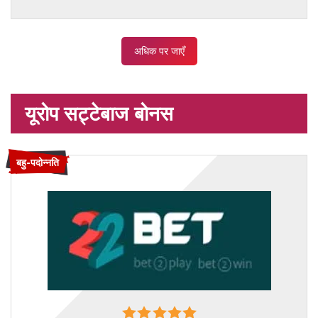
अधिक पर जाएँ
यूरोप सट्टेबाज बोनस
बहु-पदोन्नति