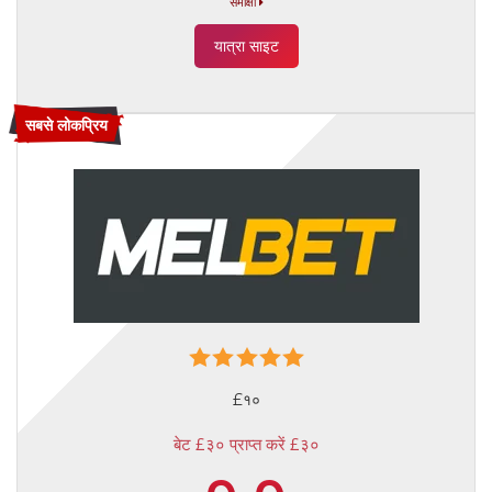
समीक्षा
यात्रा साइट
सबसे लोकप्रिय
£१०
बेट £३० प्राप्त करें £३०