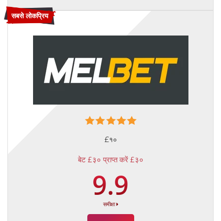
सबसे लोकप्रिय
£१०
बेट £३० प्राप्त करें £३०
9.9
समीक्षा