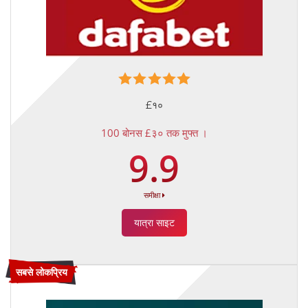
£१०
100 बोनस £३० तक मुफ्त ।
9.9
समीक्षा
यात्रा साइट
सबसे लोकप्रिय