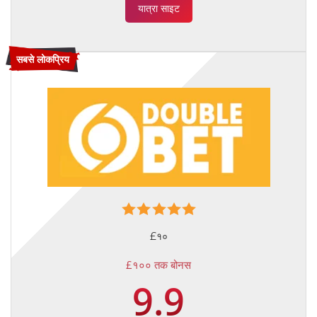
यात्रा साइट
सबसे लोकप्रिय
£१०
£१०० तक बोनस
9.9