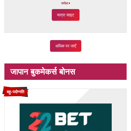
समीक्षा
यात्रा साइट
अधिक पर जाएँ
जापान बुकमेकर्स बोनस
बहु-पदोन्नति