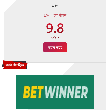
£१०
£३०० तक बोनस
9.8
समीक्षा
यात्रा साइट
सबसे लोकप्रिय