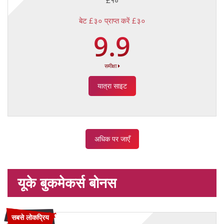
£१०
बेट £३० प्राप्त करें £३०
9.9
समीक्षा
यात्रा साइट
अधिक पर जाएँ
यूके बुकमेकर्स बोनस
सबसे लोकप्रिय