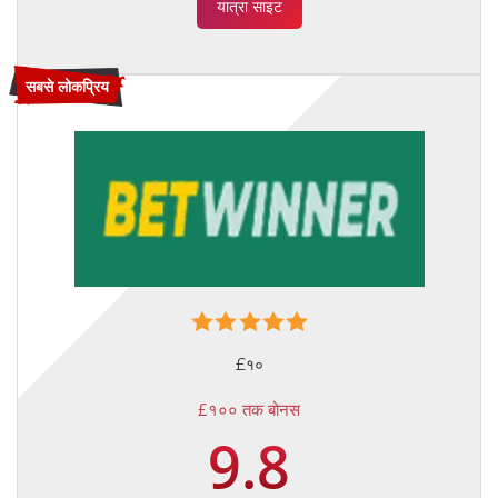
यात्रा साइट
सबसे लोकप्रिय
£१०
£१०० तक बोनस
9.8