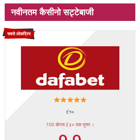
नवीनतम कैसीनो सट्टेबाजी
सबसे लोकप्रिय
£१०
100 बोनस £३० तक मुफ्त ।