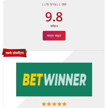
८८% $१७८८ तक
9.8
समीक्षा
यात्रा साइट
सबसे लोकप्रिय