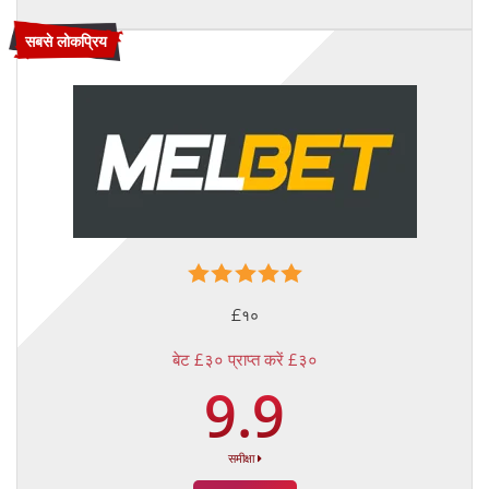
सबसे लोकप्रिय
£१०
बेट £३० प्राप्त करें £३०
9.9
समीक्षा