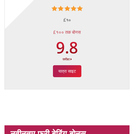
£१०
£१०० तक बोनस
9.8
समीक्षा
यात्रा साइट
नवीनतम फ्री बेटिंग बोनस