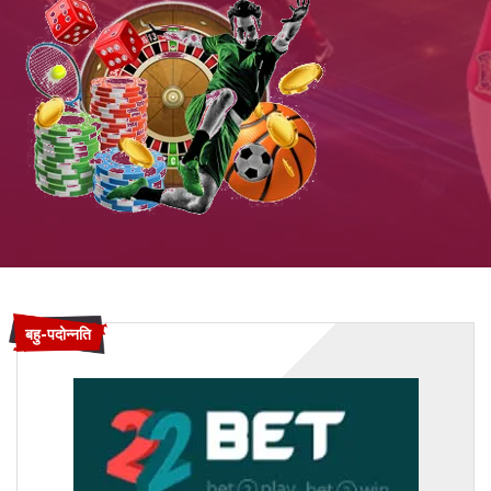
बहु-पदोन्नति