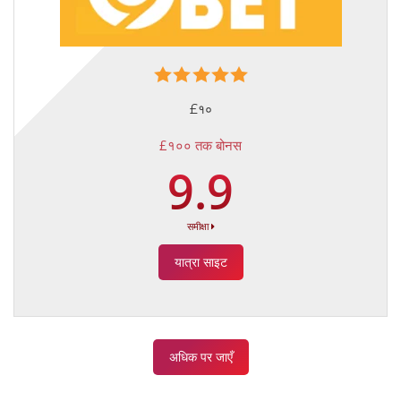
£१०
£१०० तक बोनस
9.9
समीक्षा
यात्रा साइट
अधिक पर जाएँ