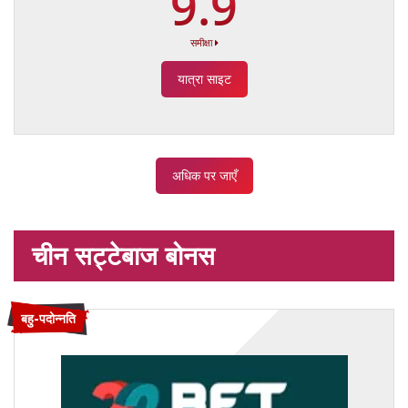
9.9
समीक्षा
यात्रा साइट
अधिक पर जाएँ
चीन सट्टेबाज बोनस
बहु-पदोन्नति