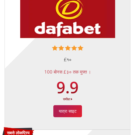
£१०
100 बोनस £३० तक मुफ्त ।
9.9
समीक्षा
यात्रा साइट
सबसे लोकप्रिय