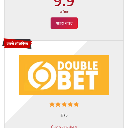
9.9
समीक्षा
यात्रा साइट
सबसे लोकप्रिय
£१०
£१०० तक बोनस