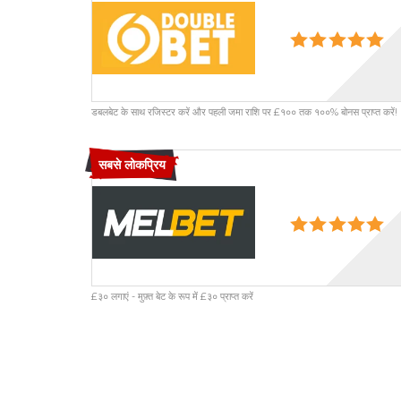
डबलबेट के साथ रजिस्टर करें और पहली जमा राशि पर £१०० तक १००% बोनस प्राप्त करें!
सबसे लोकप्रिय
£३० लगाएं - मुफ़्त बेट के रूप में £३० प्राप्त करें