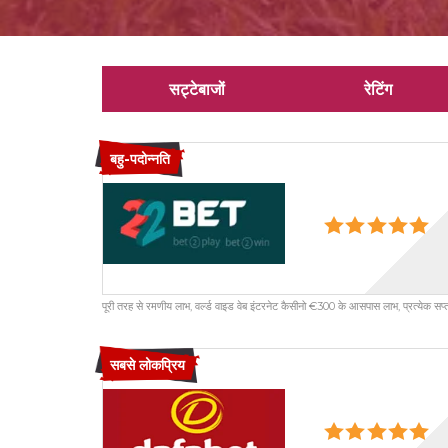
सट्टेबाजों
रेटिंग
बहु-पदोन्नति
पूरी तरह से रमणीय लाभ, वर्ल्ड वाइड वेब इंटरनेट कैसीनो €300 के आसपास लाभ, प्रत्येक सप्ता
सबसे लोकप्रिय