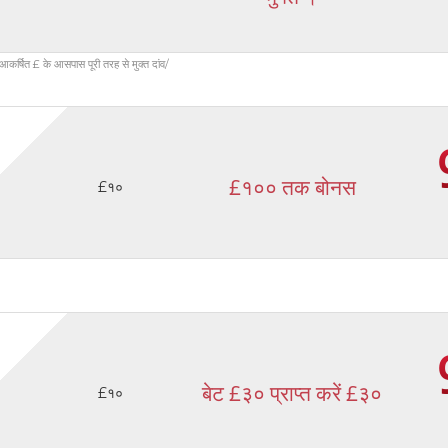
आकर्षित £ के आसपास पूरी तरह से मुक्त दांव/
£१०० तक बोनस
£१०
बेट £३० प्राप्त करें £३०
£१०