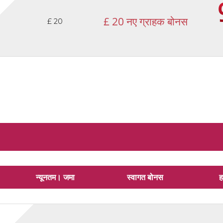
£ 20 नए ग्राहक बोनस
£ 20
न्यूनतम। जमा
स्वागत बोनस
ह