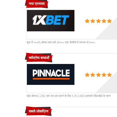
नया प्रस्ताव
शुरू में १००% बोनस जमा करें, €१०० तक, कैसीनो में लगभग €१५००
सर्वश्रेष्ठ बाधाओं
खेल बोनस £ 250, कम रस अप करने के लिए 5, € 2,500 आश्चर्य लीडरबोर्ड के पतन
सबसे लोकप्रिय