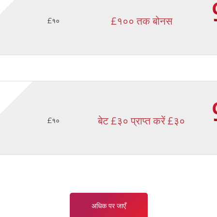
£१०० तक बोनस
£१०
बेट £३० प्राप्त करें £३०
£१०
अधिक पर जाएँ