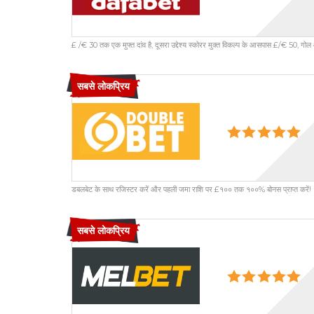
£ /€ 30 तक एक मुफ्त दांव है, दूसरा उद्देश्य स्कोरर मुक्त विकल्प के आसपास £/€ 50, गोल 
सबसे लोकप्रिय
डबलबेट के साथ रजिस्टर करें और पहली जमा राशि पर £१०० तक १००% बोनस प्राप्त करें!
सबसे लोकप्रिय