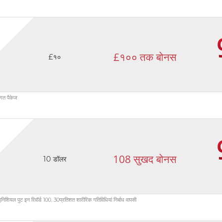
£१०० तक बोनस
£१०
ागत पैकेज
108 सुखद बोनस
10 डॉलर
शियल पुट इन रिवॉर्ड 100, 30प्रतिशत शारीरिक गतिविधियां निर्बाध वापसी