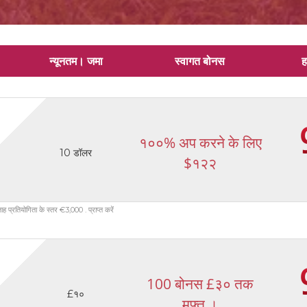
न्यूनतम। जमा
स्वागत बोनस
ह
१००% अप करने के लिए
10 डॉलर
$१२२
ह प्रतियोगिता के स्तर €3,000 . प्राप्त करें
100 बोनस £३० तक
£१०
मुफ्त ।