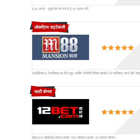
£३० लगाएं - मुफ़्त बेट के रूप में £३० प्राप्त करें
लोकप्रिय सट्टेबाजी
एथलेटिक्स 0.3प्रतिशत हर दिन छूट-असीम, कैसीनो दैनिक वापसी 0.8 प्रतिशत, केनो और लोट्टो
मल्टी बोनस
88Cent बीटीआई स्वागत इनाम! 100 नामांकन इनाम! 33 स्वागत बोनस।