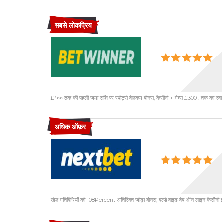
सबसे लोकप्रिय
£१०० तक की पहली जमा राशि पर स्पोर्ट्स वेलकम बोनस, कैसीनो + गेम्स £300 . तक का स्व
अधिक ऑफ़र
खेल गतिविधियों को 108Percent अतिरिक्त जोड़ा बोनस, वर्ल्ड वाइड वेब ऑन लाइन कैसीनो इनि