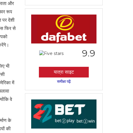
ं माता और
ेवर रूप
 पर देशी
पास फिर से
आपको
रेंगे।
9.9
लिए भी
यात्रा साइट
ऐसी
समीक्षा पढ़ें
ेरिका में
 अलावा
ोंकि वे
्माण के
ियों की