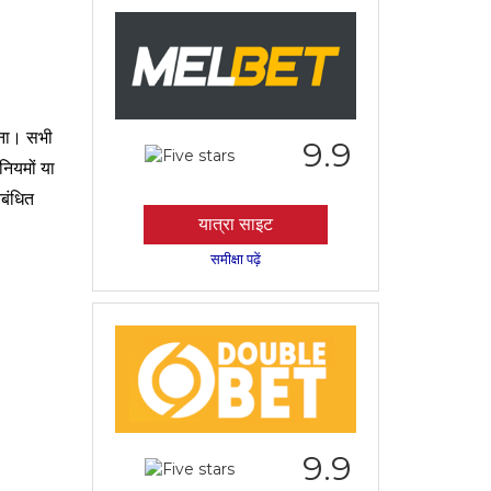
रना। सभी
9.9
नियमों या
िबंधित
यात्रा साइट
समीक्षा पढ़ें
9.9