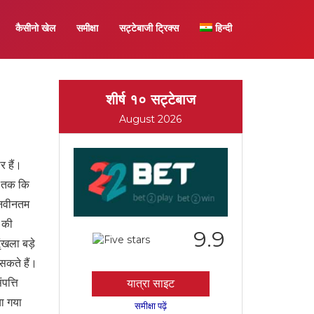
कैसीनो खेल
समीक्षा
सट्टेबाजी ट्रिक्स
हिन्दी
शीर्ष १० सट्टेबाज
August 2026
र हैं।
 तक ​​कि
। नवीनतम
% की
9.9
ृंखला बड़े
 सकते हैं।
पत्ति
यात्रा साइट
या गया
समीक्षा पढ़ें