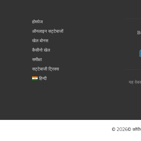
होमपेज
ऑनलाइन सट्टेबाजों
खेल बोनस
कैसीनो खेल
समीक्षा
सट्टेबाजी ट्रिक्स
हिन्दी
यह वेबस
© 2026© कॉपीराइट