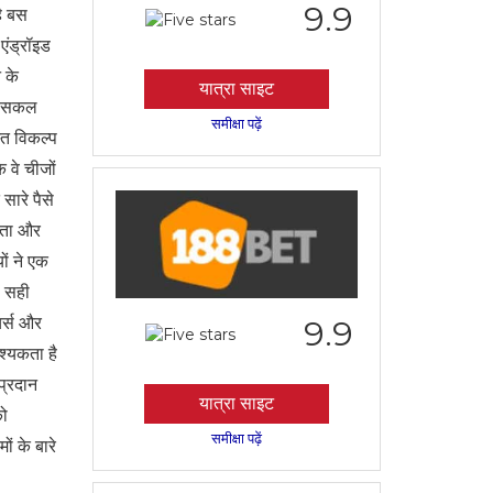
9.9
है बस
एंड्रॉइड
 के
यात्रा साइट
ती सकल
समीक्षा पढ़ें
्त विकल्प
 वे चीजों
सारे पैसे
रता और
ों ने एक
ी सही
चर्स और
9.9
श्यकता है
प्रदान
यात्रा साइट
को
समीक्षा पढ़ें
ों के बारे