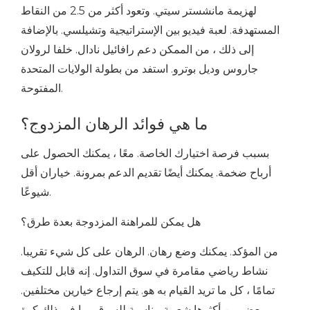
لهزيمة مانشستر سيتي. وتعود أكثر من 2.5 من النقاط
المستهدفة. لعبة فيديو بين الإستراتيجية وتشيلسي. بالإضافة
إلى ذلك ، من الممكن دعم رافائيل نادال. خلفا لرولان
جاروس وديل بوترو. استفد من بطولة الولايات المتحدة
المفتوحة.
ما هي فوائد الرهان المزدوج؟
بسبب فرصة اختيارك الخاصة. معًا ، يمكنك الحصول على
أرباح ضخمة. يمكنك أيضًا تقديم الدعم بمرونة. خياران أقل
شيوعًا.
هل يمكن للمراهنة المزدوجة بعدة طرق؟
من المؤكد. يمكنك وضع رهان. الرهان على كل شيء تقريبا.
نشاط رياضي مقامرة في سوق التداول. إنه قابل للتكيف
تمامًا ، كل ما تريد القيام به هو. يتم إرجاع خيارين مختلفين.
بعض من أكثرها شعبية مناسبة للسوق. بما في ذلك كرة