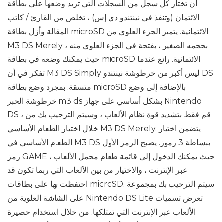
أن تختار كل سجل من السجلات التي تريد وضعها على بطاقة
الائتمان (وتنفذ في نينتندو دي إس) ، تخلص من القارئ / كاتب
المقالة وأزل بطاقة microSD الائتمانية. يتميز الجزء العلوي من
M3 DS Merely ، بحجمه الصغير ، بفتحة في الجزء العلوي منه
حيث يمكنك وضعه في بطاقة microSD الائتمانية. رائع عندما
تفكر في أن M3 DS Simply ليس أكبر من خرطوشة نينتندو DS
متسقة. بمجرد وضع بطاقة microSD بالإضافة إلى وضع
خرطوشة الحبر m3 ds بشكل أساسي على جهاز Nintendo
DS ، قم فقط بتشديد قوة نظام الألعاب ، وسيتم الترحيب بك من
خلال اختيار الطعام الأساسي M3 DS Merely. يتضمن اختيار
الطعام الأساسي في M3 DS ببساطة 3 رموز. يصبح الرمز الأول
رمز GAME ، حيث يمكنك الدخول إلى قائمة طعام محمل الألعاب
عبر الإنترنت ، والاختيار من بين الألعاب التي ربما تكون قد
احتفظت بها على بطاقات microSD. سيتم الترحيب بك بمجموعة
على الشاشة العلوية من Nintendo DS Lite تعرض تسميات
الألعاب عبر الإنترنت التي تمتلكها. من خلال استخدام حصيرة