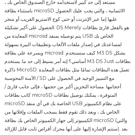
مستعد إلى حد كبير لاستخدامه خارج الصندوق الخاص بك ،
باستثناء بطاقة microSD الائتمانية ، والتي يجب عليك الحصول
عليها إما عبر الإنترنت أو حتى كوخ الاستريو القريب أو متجر
الحصول على أكبر تشكيلة. DS Merely هو بالفعل قارئ بطاقات
المعايدة من microsd يتم توصيله بمنفذ USB الخاص بك
لمساعدتك في إصدار ملفات الألعاب وتطبيقات البيرة بسهولة
وبسرعة على بطاقة microsd. كيف ستستخدم M3 DS بشكل
أساسي؟ إنه أمر بسيط إلى حد ما. يستخدم M3 DS Just بطاقات
ذاكرة MicroSD. تعمل هذه البطاقات تمامًا مثل بطاقات المعايدة
الآمنة المحوسبة / SD مع التمييز الوحيد في الحصول على
أحجامها. مساحة التخزين أكبر من حجمها ، فإلى جانب قارئ /
كاتب بطاقات microSD المتوفرة ، يمكنك توصيل بطاقات
microSD الخاصة بك في أي منفذ USB على نظام الكمبيوتر
الخاص بك ، وبعد ذلك تقوم فقط بسحب الملفات وإفلاتها من
الكمبيوتر إلى جهاز الكمبيوتر الخاص بك بطاقة microSD (والتي
ستتم الإشارة إليها على أنها محرك أقراص ثابت قابل للإزالة). بعد