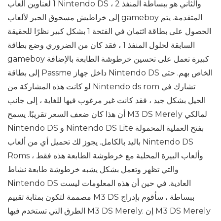
1 لعناوين ألعاب Nintendo DS ، والثاني هو ببساطة المنفذ 2
إلى خراطيش مسحوق الحبر لألعاب gameboy المتقدمة. يتم
الحصول على بطاقة ائتمان في الفتحة 1 بشكل كبير نظرًا للحقيقة
السابقة لحلول المنفذ 1 ، فقد كان من الضروري وضع بطاقة
gameboy كبيرة تعمل على تحسين خرطوشة الطابعة بالإضافة
إلى بطاقة Passme داخل جهاز Nintendo DS الخاص بهم. حتى
لو كانت هذه المشاركة من Nintendo ds rom تشارك في
الحيل بشكل جيد ، فقد كانت غير مرغوب فيها للغاية ، إلى جانب
أن هذا كان ضعف السعر تقريبًا. يسمح M3 DS Merely لمالكي
Nintendo DS و Nintendo DS Lite بفتح العملية المحمولة
باليد بالكامل. يجوز لك تحميل أي من ألعاب Nintendo DS
Roms وألعاب البيرة المحلية مع خرطوشة الطابعة هذه فقط ،
والتي تظهر وتعمل بشكل يشبه خرطوشة طابعة نشاط
Nintendo DS العادية. في حين أن هذه المعلومات ليست
مصممة لتكون بمثابة تقييم M3 DS ببساطة ، سأقوم بإدراج
الطرق التي تستخدم فيها M3 DS Merely. إن M3 DS Merely