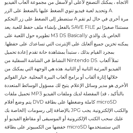
الاتجاه ، يمكنك التصفح لأعلى أو لأسفل من مجموعة ألعاب الفيديو
وتحديد لعبة فيديو تنوي الضغط عليها بالضغط على الزر A.
ستضطر إلى الضغط على زر التحكم A مرة أخرى في حال لم تقم
بالفعل بإنشاء ملف حفظ للعبة. يعد SAVE FILE مستندًا صغيرًا تم
تطويره حول اللعبة على M3 DS Basically الخاص بك والذي
يمكنه تخزين جميع ألعابك على الإنترنت التي تساعدك على حفظها.
بمجرد القيام بذلك ، ستبدأ بمشاهدة حانة تقدم إعادة تحميل
النشاط في الشاشة السفلية من Nintendo DS. تملأ ألعاب
الفيديو المرتبة الثانية أو الثانية. هذه هي الوجهة التي يمكنك من
خلالها إثارة ألقاب أو برامج ألعاب البيرة المحلية. خيار القوائم
الأخرى هو مدير وسائل الإعلام. يتيح لك مسؤول الوسائط المتعددة
تحميل ملفات MP3 المفضلة لديك وملفات الفيديو (بالتأكيد ، قد
يتم وضع أفلام DVD كاملة وضغطها على بطاقة microSD
الخاصة بك) بالإضافة إلى رسومات JPG والكتب الإلكترونية. يجب
عليك سحب الكتب الإلكترونية أو الموسيقى أو مقاطع الفيديو أو
خفضها من الكمبيوتر على بطاقة microSD التي ستستخدمها