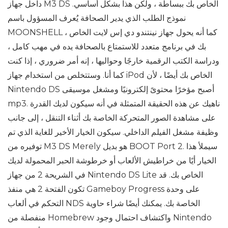
داخل جهاز M3 DS الخاص بك ببساطة ، ولكن هذا بشكل أساسي.
نموذج الطلب الذي يدير الصحافة يُعرف المسؤول باسم
MOONSHELL ، كما أنه يحول جهاز نينتندو دي إس لايت الخاص
بك في برنامج متعدد للاستمتاع بالصحافة يده في مهب كامل ،
ودراسة الكتب الرقمية خارجًا وحواليها ، إنه أمر ضروري ، إذا كنت
كما أنا. وستتخلص من استخدام جهاز iPod الخاص بك أيضًا ، لأن
Nintendo DS أصبح مؤخرًا محتوىً إلكترونيًا ومشغل موسيقى
mp3. ناهيك عن هذه الحقيقة المتمثلة في أنه سيكون لديك القدرة
على مشاهدة الصور المتحركة الخاصة بك أثناء التنقل ، إلى جانب
وظيفة مشغل الفيلم الداخلي. سيكون الخيار الأخير للغاية الذي تم
توفيره من M3 DS Merely هو بديل BOOT Port 2. سيملأ هذا
الخيار أيًا من خراطيش الألعاب أو خرطوشة الحبر المحمولة لديك
في الشريحة 2 من جهاز Nintendo DS Lite الخاص بك. قد
تكون الفتحة 2 هي منفذ Gameboy Progress على وحدة
التحكم في ألعاب NDS الخاصة بك. يمكنك أيضًا شراء حاوية
منفصلة من Homebrew واكتشاف احتمال وجود Nintendo