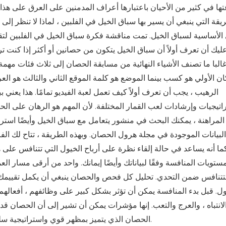
ها في كثير من الأحيان باعتبارها أعراف المدمنين على العرق على ه
يقة التي ينبغي أن يسير بها سباق الخيل في الفلبين ، لماذا لا تنظر إلى
 الأساسية لسباق الخيل. تمت مناقشة فكرة سباق الخيل في الفلبين لتقد
عليك أن تعرف أولاً أن سباق الخيل يتكون من حصانين أو أكثر إذا كنت 
البا ما تصنف الأشياء النهائية من مسابقة الحصان إلى ثلاث فئات مهمة.
ان الأولي هو كسب بينما الموضع هو كلمة الموقع الثاني والثالث هو ا
الرهيب ، يجب أن تعرف أولاً كيف تعمل لعبة الفيديو تمامًا. هذا ي
اتيجيات وإرشادات لعب القمار المختلفة. لأن المهم هو الرهان على 
لبيانات الموجودة في مجلة هرول الحصان. وبهذه الطريقة ، تتاح لك الفر
كما أنه يساعد في حالة إلقاء نظرة على أرباح الخيول التي تتنافس على 
تويات المنافسة وفقًا لبياناتك وأيضًا إيمانك. واحد من أرقى مسار ا
تتنافس ضمن التحدي. تحليل كل فحص والحصان ينبغي أن يكمل تقييمك
ول. قبل بدء المنافسة يمكن أن تؤثر بشكل كبير على وظائفهم ، أفعالهم.
انتباه ، والعرج والتعب. إنها مؤشرات يمكن أن تشير إلى أن الحصان قد 
الحصان الذي يتميز بمظهر قوي واستراتيجية سلسة للتجول. وقبل كل شيء نؤمن بما يخبرك به حدسك.