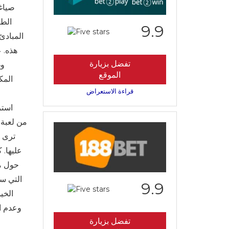
صياغت
الطر
9.9
المبادئ
هذه. 
تفضل بزيارة
وغ
الموقع
المك
قراءة الاستعراض
استر
ترى ا
عليها. 
حول مس
التي س
9.9
الخي
وعدم ال
تفضل بزيارة