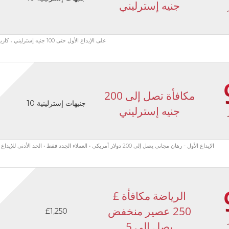
جنيه إسترليني
مكافأة ترحيب SPORTS على الإيداع الأول حتى 100 جنيه إسترليني ، كازينو + ألعاب حزمة ترحيب تصل إلى 300 جنيه إسترليني
مكافأة تصل إلى 200
10 جنيهات إسترلينية
جنيه إسترليني
الإيداع الأول - رهان مجاني يصل إلى 200 دولار أمريكي • العملاء الجدد فقط • الحد الأدنى للإيداع 10 دولارات أمريكية • المراهنة بفرص 1.3+ لفتح رهان مجاني • الاشتراك مطلوب
الرياضة مكافأة £
250 عصير منخفض
£1,250
يصل إلى 5