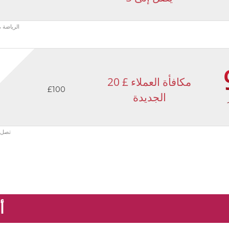
الرياضة مكافاه £250 ، عصير منخفض يصل 
20 £ مكافأة العملاء
£100
الجديدة
100 تصل إلى £150 أو £50 750 كازين
أ