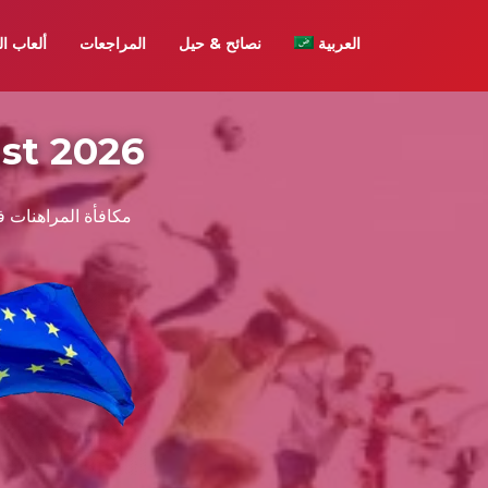
العربية
نصائح & حيل
المراجعات
ألعاب ال
مكافأة-المراهنات-في-أور
مكافأة المراهنات 