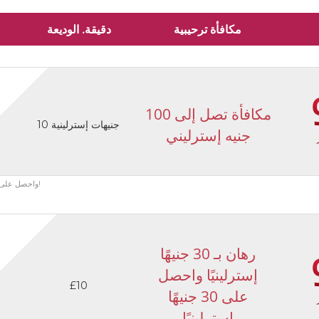
مكافأة ترحيبية
دقيقة. الوديعة
مكافأة تصل إلى 100
10 جنيهات إسترلينية
جنيه إسترليني
سجل في DoubleBet واحصل على مكافأة 100٪ على الإيداع الأول حتى 100 جنيه إسترليني!
رهان بـ 30 جنيهًا
إسترلينيًا واحصل
£10
على 30 جنيهًا
إسترلينيًا