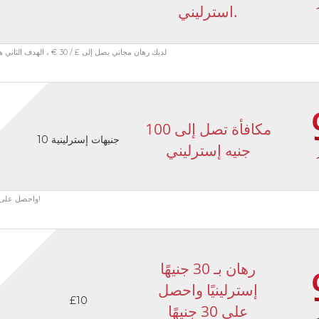
استرليني.
لديك رهان مجاني يصل إلى £ / 30 € ، الهدف الثاني هداف خيار حر حول £ / 50 € ، جذب بلا هدف الرهان مجانا تماما حول £ / € 50
مكافأة تصل إلى 100
10 جنيهات إسترلينية
جنيه إسترليني
سجل في DoubleBet واحصل على مكافأة 100٪ على الإيداع الأول حتى 100 جنيه إسترليني!
رهان بـ 30 جنيهًا
إسترلينيًا واحصل
£10
على 30 جنيهًا