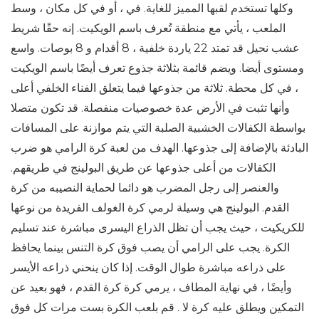
وكلها تستخدم لقبها المميز للغاية. في ، أو في كل مكان ، وسط
الملعب ، يأتي مع منطقة تُعرف باسم الويكيت. إنه حقًا شريط
عشب نحيل قد تمتد 22 ياردة خلفية ، 8 أقدام و 8 بوصات. واسع
ومستوى أيضا. ويضم قائمة بثلاثة جذوع تعرف أيضًا باسم الويكيت
، في كل محطة. ثلاثة من جذوعها فيما يتعلق الفناء الخلفي أعلى
وأنها تثبت في الأرض عدة خصوصيات منفصلة. قد تكون متصلا
بواسطة الكفالات الخشبية الصلبة التي يتم موازنة على المسافات
البادئة بالإضافة إلى جذوعها. الهدف من لعبة كرة الرامي هو ضرب
الكفالات من أعلى جذوعها عن طريق البولينج في طريقهم.
والعنصر إلى رجل المضرب هو دائما لحماية النصيبه من كرة
القدم. البولينج هي وسيلة لرمي كرة الغولف الفريدة من نوعها
للكريكيت ، حيث يجب أن تظل الذراع اليسرى مباشرة عند تسليم
الكرة. يجب على الرامي أن يصب فوق كرة التنس بينما يحافظ
على ذراعه مباشرة طوال الوقت. إذا كان ينحني ذراعه الأيسر
وأيضًا ، في نهاية المطاف ، يرمي كرة كرة القدم ، فهو بعيد عن
التمكين ويطلق عليه كرة لا . قم بلعب الكرة بست مرات كل فوق