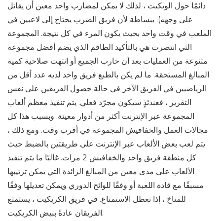
دائمًا حول الويكيت ، لذلك لا يمكن لمضارب واحد معين أن يقاتل
على وجهه). ببساطة لأن فريق الضرب يحتاج إلى لاعبين في
الملعب في وقت واحد بحيث يكون المرء في كل نتيجة. المجموعة
التي انتصرت هي بالتأكيد الطاقم الذي يضم أفضل مجموعة
متنوعة من العمليات بعد أن حارب الجميع أو انتهت صلاحية كمية
المبالغ المستحقة. ما لم يكن بالطبع فريق واحد لديه عدد أقل من
الرياضيين في الفريق الآخر في حالة حصول الفريقين على نفس
التقرير ، فعندئذٍ سيكون مجرّد فعلي. يتم تنفيذ معظم ألعاب
المجموعة عبر الإنترنت أكثر من أدوار معينة. وبسبب هذا كل
مجالات العمل والخفافيش المجموعة في أقرب وقت. ومع ذلك ،
يتم لعب بعض الألعاب عبر الإنترنت على طريقتين بالضبط حيث
كل منطقة فريق واحد والخفافيش 2 مرات. غالبًا ما يتم تنفيذ
الألعاب على مدى معين من المبالغ الزائدة التي يمكن ترتيبها
مسبقًا مع قادة اللعبة أو وفقًا للوائح الدوري ويمكن تعديلها وفقًا
للمناخ ، إذا تعطل الاستمتاع. في فريق الكريكيت ، يستمتع
الفريقان عادةً ببيض الكريكيت.