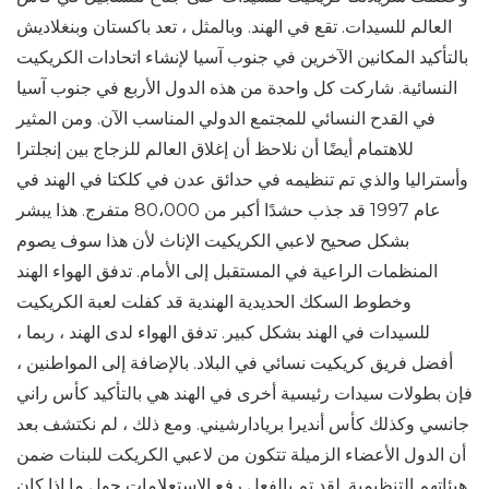
العالم للسيدات. تقع في الهند. وبالمثل ، تعد باكستان وبنغلاديش
بالتأكيد المكانين الآخرين في جنوب آسيا لإنشاء اتحادات الكريكيت
النسائية. شاركت كل واحدة من هذه الدول الأربع في جنوب آسيا
في القدح النسائي للمجتمع الدولي المناسب الآن. ومن المثير
للاهتمام أيضًا أن نلاحظ أن إغلاق العالم للزجاج بين إنجلترا
وأستراليا والذي تم تنظيمه في حدائق عدن في كلكتا في الهند في
عام 1997 قد جذب حشدًا أكبر من 80،000 متفرج. هذا يبشر
بشكل صحيح لاعبي الكريكيت الإناث لأن هذا سوف يصوم
المنظمات الراعية في المستقبل إلى الأمام. تدفق الهواء الهند
وخطوط السكك الحديدية الهندية قد كفلت لعبة الكريكيت
للسيدات في الهند بشكل كبير. تدفق الهواء لدى الهند ، ربما ،
أفضل فريق كريكيت نسائي في البلاد. بالإضافة إلى المواطنين ،
فإن بطولات سيدات رئيسية أخرى في الهند هي بالتأكيد كأس راني
جانسي وكذلك كأس أنديرا بريادارشيني. ومع ذلك ، لم نكتشف بعد
أن الدول الأعضاء الزميلة تتكون من لاعبي الكريكت للبنات ضمن
هيئاتهم التنظيمية. لقد تم بالفعل رفع الاستعلامات حول ما إذا كان