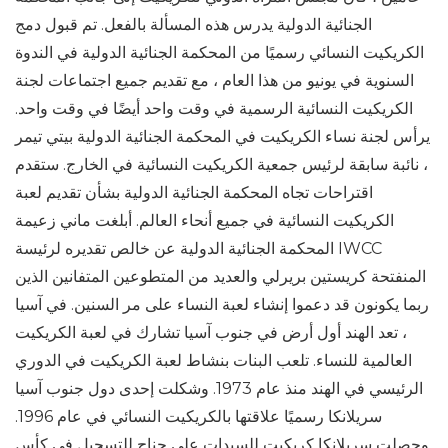
الجنائية الدولية يدرس هذه المسألة بالفعل. تم قبول دمج
الكريكيت النسائي رسميًا من المحكمة الجنائية الدولية في الندوة
السنوية في يونيو من هذا العام ، مع تقديم جميع اجتماعات لجنة
الكريكيت النسائية الرسمية في وقت واحد أيضًا في وقت واحد.
يرأس لجنة نساء الكريكيت في المحكمة الجنائية الدولية بيتي تيمر
، نائبة سابقة لرئيس جمعية الكريكيت النسائية في الخارج. ستقدم
اقتراحات تجاه المحكمة الجنائية الدولية بشأن تقديم لعبة
الكريكيت النسائية في جميع أنحاء العالم. أبلغت ماني زعيمة
المحكمة الجنائية الدولية عن خالص تقديره لرئيسة IWCC
المنفتحة كريستين بريرلي والعديد من المتطوعين المتفانين الذين
ربما يكونون قد دعموا إنشاء لعبة النساء على مر السنين. في آسيا
، تعد الهند أول أرض في جنوب آسيا تشارك في لعبة الكريكيت
العالمية للنساء. تلعب البنات بنشاط لعبة الكريكيت في الدوري
الرئيسي في الهند منذ عام 1973. وشكلت إحدى دول جنوب آسيا
سريلانكا رسميًا علاقتها بالكريكيت النسائي في عام 1996.
وحصلت سريلانكا كريكيت للسيدات على جناح للتسجيل في كأس