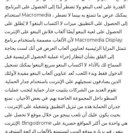
القدرة على لعب البنغو ولا تضطر أبدًا إلى الحصول على البرنامج.
استخدام Macromedia ، يمكنك عرض ما تتمتع به بينما لا تضطر
إلى الحصول على التطبيق. ميزات لا اكتساب البنغو؟ لا يُطلق على
الحصول على لعبة البنغو أيضًا ألعاب فلاش البنغو على الإنترنت
لأن الألعاب مصممة باستخدام برنامج Macromedia Display.
تتمثل المزايا الرئيسية لعناوين ألعاب العرض في أنك لست بحاجة
إلى القلق بشأن انتظار إجراء عملية الحصول الرئيسية قبل
السماح لك بالأداء. لا اكتساب البنغو سريع البنغو! يمكنك تسجيل
الدخول فقط وبدء اللعب. تُعد عناوين ألعاب البنغو مفيدة لأولئك
الذين يصادفون تسجيلهم على الإنترنت باستخدام جدار الحماية.
تقوم العديد من الشركات بتثبيت جدار حماية لتجنب عمليات
السطو داخل المجموعة الخاصة بهم. في بعض الأحيان ، تمنع
جدران الحماية هذه من تنزيل التطبيق وتشغيله على الإنترنت ،
بحيث يكون عليك أن تلعب بينجو من خلال موقع لا تحصل على
الإنترنت. Bingodrome هي واحدة من أكثر المواقع حصرية على
بنغو ، قم بزيارة موقع الويب لتستمتع بالألعاب الرائعة المتوفرة.