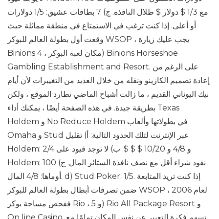
مع 1/3 $ دولار $ ظلال النافذة. ج) 7 بطاقات عشيق: 1/5 دولارات
أو أعلى. إذا كنت ترغب في الاستمتاع في منطقة مماثلة حيث
وقعت أول بطولة العالم للبوكر WSOP ، يجب عليك زيارة
Binions مكان لعبة البوكر ، 4) Binions Horseshoe
Gambling Establishment and Resort. على الرغم من
إعادة تصميم الكازينو ونقله من خلال العديد من التغييرات لأن أيام
نيك اليوناني القديم ، ما زالت أشباح الماضي تطارد الموقع ، ولكن
بطريقة جيدة. في هذه الصفحة أيضًا ، يمكنك أداء Texas
Holdem و No Reduce Holdem في بطولاتها وألعاب
Omaha و Stud عبر الإنترنت لتلك الحدود التالية: أ) تقليل
Holdem: 2/4 و 4/8 و 10/20 $ $ $. ب) لا توجد قيود على
Holdem: 100 نقود شراء أقل مع نصف نافذة الستائر المال. ج)
أوماها: 4/8 المال. d) Stud Poker: 1/5. إذا كنت تريد المتابعة
ضمن تصرفات أبطال بطولة العالم للبوكر WSOP لعام 2006 ،
ففحص مساحة بوكر Rio ، و 5) Rio All Package Resort و
On line Casino. تسهم فكرة التعبير عن نفس المكان تمامًا مع