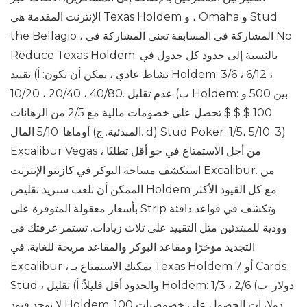
الإنترنت المقدمة هي Texas Holdem و ، Omaha و Stud
the Bellagio ، المشاركة في المسابقة تعني المشاركة في No
Reduce Texas Holdem. بالنسبة إلى حدود كل جدول في
نشاط عادي ، يمكن أن تكون: أ) تقييد Holdem: 3/6 ، 6/12 ،
10/20 ، 20/40 ، 40/80. ب) عدم تقليل Holdem: بين 500 و
100 $ $ $ تحصل على خصومات مالية مع 2/5 من الرهانات
المبدئية. ج) أوماها: 5/10 المال. d) Stud Poker: 1/5، 5/10. 3)
Excalibur Vegas من أجل الاستمتاع في جو أقل تطلبًا ،
استكشف مساحة البوكر في كازينو الإنترنت Excalibur. من
الممكن أن تلعب سبريد تقليص Holdem مع كل القيود الأكثر
بأسعار معقولة المتوفرة على Strip وتكشف في قواعد دافئة
وودية للمبتدئين مثل التقييد على ثلاث زيادات. تستمر غرفتك في
التجديد مؤخرًا ومقاعد البوكر والمقاعد مريحة للغاية. في
Excalibur ، يمكنك الاستمتاع بـ Texas Holdem أو 7 Cards
Stud ، والحدود أقل قليلاً: أ) تقليل Holdem: 1/3 ، 2/6 دولار. ب)
لا يوجد قيود Holdem: 100 دولارات الحصول على خصوصيات