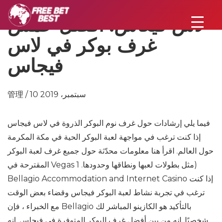
لاس فيغاس: أفضل خمس
غرف بوكر في لاس
فيجاس
管理 / 10 سبتمبر، 2019
فيما يلي إرشادات حول غرف نوم البوكر الذروة في لاس فيجاس
إذا كنت ترغب في مواجهة لعبة البوكر الحية في مكة المكرمة
حول العالم. اقرأ هنا معلومات محدّثة حول جميع غرف لعبة البوكر
المقترحة في Vegas مثل بطولات لعبها ونطاقها وحدودها. 1)
Bellagio Accommodation and Internet Casino إذا كنت
ترغب في تجربة نشاط لعبة البوكر فيجاس وقضاء بعض الوقت
مع الخبراء ، فإن Bellagio بالتأكيد هو الكازينو المباشر لك
شخصيًا. إنه من بين أفضل غرف البوكر المتوفرة في فيجاس. إنه