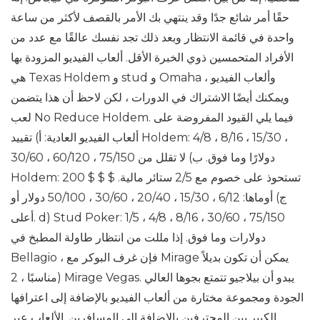
حقًا أمر شائع جدًا وقد ينتهي بك الأمر بالقصف لأكثر من ساعة
واحدة في قائمة الانتظار وبعد ذلك تجد نفسك عالقًا مع عدد من
الأفراد المتحمسين ذوي الخبرة الأقل. ألعاب الفيديو المزودة بها
هي Texas Holdem و stud و Omaha وألعاب الفيديو ،
ويمكنك أيضًا الاشتراك في الدورات ، لكن لاحظ أن هذا يتضمن
لعب No Reduce Holdem. فيما يلي القيود المفروضة على
ألعاب الفيديو العادية: أ) تقييد Holdem: 4/8 ، 8/16 ، 15/30 ،
30/60 ، 60/120 ، 75/150 دولارًا وما فوق. ب) لا تقلل من
Holdem: 200 $ $ $ تستحوذ على خصوم مع 2/5 ستائر مالية.
ج) أوماها: 6/12 ، 15/30 ، 20/40 ، 30/60 ، 50/100 دولار أو
أعلى. d) Stud Poker: 1/5 ، 4/8 ، 8/16 ، 30/60 ، 75/150
دولارات وما فوق. إذا مللت من انتظار طاولة المطبخ في
Bellagio ، فإن غرف البوكر مع Mirage يمكن أن تكون بديلاً
مناسبًا ، 2) Mirage Vegas. يبدو أن بيلاجيو تتمتع بجوها العالي
الجودة ومجموعة مختارة من ألعاب الفيديو بالإضافة إلى اعترافها
الكبير بين المحترفين بالإضافة إلى المسافرين. الألعاب عبر