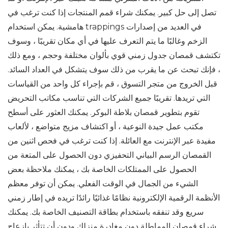
تصل إلى حل كبير. يمكنك شراء قمم المنتجات إذا كنت ترغب في
هامشية. يمكن استخدام trappings في العديد من إصدارات
الزخم وغالبًا ما يتم التعرف عليها في أي مكان تقريبًا ، وسوف
تكتشف قمصان جدول زمني قوي بألوان مختلفة وحجم ، ومع ذلك
، فإنك تبحث عن ما يقرب من ذلك سوف يتشكل في العداد السائد.
قبل الخروج من متجر التسوق ، قم بإجراء كل واحد من القياسات
التي تريدها. تقريبًا جميع الشركات التي تناسب مكاتب التحريض
تقوم بتطوير قمصان بلاطة البوكر. يمكنك العثور على أسطح
مكتب عمل جيدة النوعية ، أو اكتشاف مزيج متواضع ، لألعاب
مفيدة عبر الإنترنت مع العائلة. إذا كنت ترغب في فحص اثنين من
القمصان الرسم البياني التحفيزي دون الحصول على المتعة من
الحصول على الممتلكات الخاصة بك ، يمكنك ملاحظة بعض
الشيء من الجمال في الوقت الفعلي. يمكن أن توفر معظم
الأنظمة الرقمية الإلكترونية نظامًا غذائيًا رائدًا تريده في إطار زمني
سريع وقد تنفقه باستخدام بطاقة التصنيف الخاصة بك. يمكنك
شراء قمصان المماطلة دون مغادرة منزلك ودون أن تتأثر بإزعاج